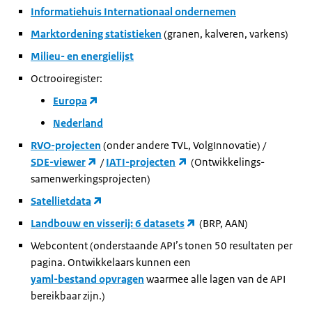
Informatiehuis Internationaal ondernemen
Marktordening statistieken
(granen, kalveren, varkens)
Milieu- en energielijst
Octrooiregister:
Europa
Nederland
RVO-projecten
(onder andere TVL, VolgInnovatie) /
SDE-viewer
/
IATI-projecten
(Ontwikkelings­
samenwerkings­projecten)
Satellietdata
Landbouw en visserij: 6 datasets
(BRP, AAN)
Webcontent (onderstaande API’s tonen 50 resultaten per
pagina. Ontwikkelaars kunnen een
yaml-bestand opvragen
waarmee alle lagen van de API
bereikbaar zijn.)