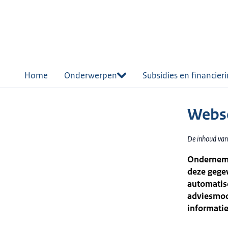
r de
tent
Home
Onderwerpen
Subsidies en financier
Webse
De inhoud van
Ondernemer
deze gege
automatis
adviesmod
informati