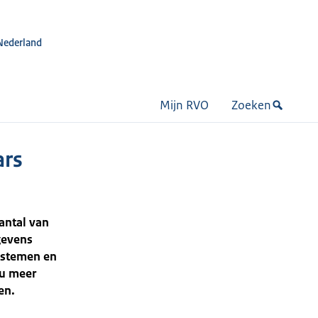
Nederland
Mijn RVO
Zoeken
ars
antal van
gevens
ystemen en
 u meer
en.