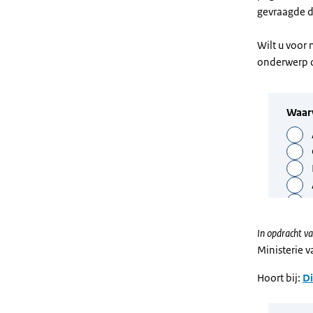
gevraagde 
Wilt u voor
onderwerp 
In opdracht va
Ministerie 
Hoort bij:
Di