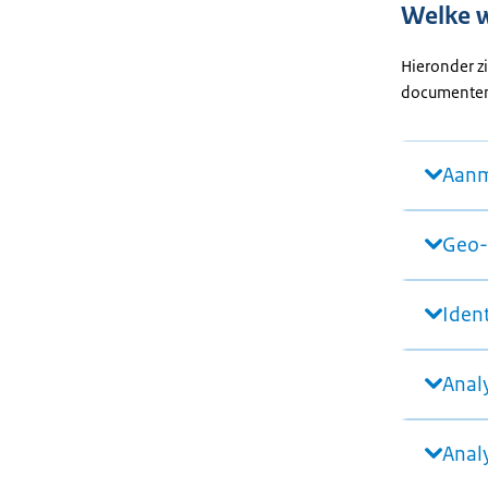
Welke w
Hieronder z
documenten
Aanm
Geo-
Ident
Anal
Anal