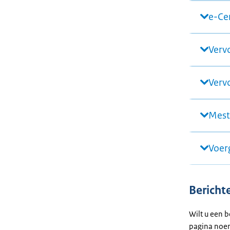
e-Ce
Verv
Verv
Mest
Voer
Bericht
Wilt u een 
pagina noem