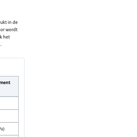
ukt in de
oor wordt
k het
.
ement
/u)