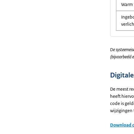
Warm 
Ingeb
verlic
De systeemeise
(bijvoorbeeld 
Digital
De meest rec
heeft hiervo
code is geld
wijzigingen 
Download de