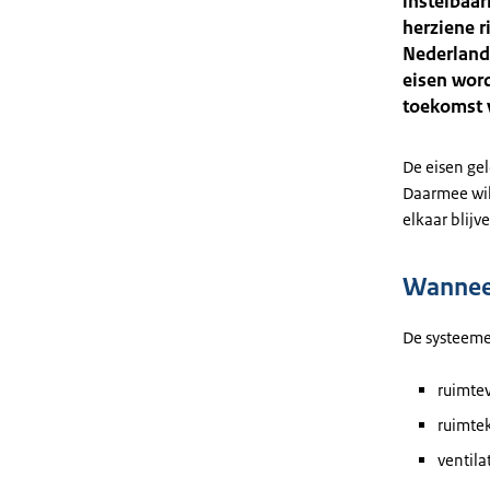
instelbaa
herziene r
Nederland
eisen word
toekomst 
De eisen ge
Daarmee wil
elkaar blijv
Wanneer
De systeeme
ruimte
ruimte
ventila