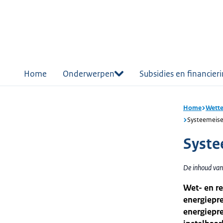
r de
tent
Home
Onderwerpen
Subsidies en financier
Home
Wette
Systeemeise
Syste
De inhoud van 
Wet- en re
energiepre
energiepre