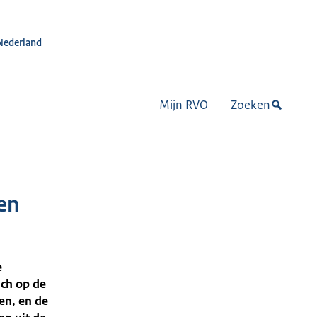
Nederland
Mijn RVO
Zoeken
en
e
ich op de
en, en de