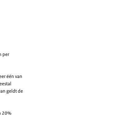
n per
eer één van
eestal
an geldt de
an 20%