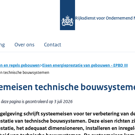
Rijksdienst voor Ondernemend 
ing
Over ons
Contact
n en regels gebouwen
Eisen energieprestatie van gebouwen - EPBD III
n technische bouwsystemen
emeisen technische bouwsystem
deze pagina is gecontroleerd op 3 juli 2026
gelgeving schrijft systeemeisen voor ter verbetering van d
statie van technische bouwsystemen. Deze eisen richten z
statie, het adequaat dimensioneren, installeren en inregel