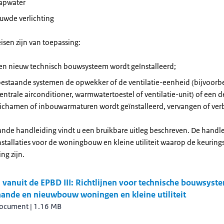
apwater
uwde verlichting
isen zijn van toepassing:
een nieuw technisch bouwsysteem wordt geïnstalleerd;
 bestaande systemen de opwekker of de ventilatie-eenheid (bijvoorb
centrale airconditioner, warmwatertoestel of ventilatie-unit) of een 
lichamen of inbouwarmaturen wordt geïnstalleerd, vervangen of ver
ande handleiding vindt u een bruikbare uitleg beschreven. De handle
nstallaties voor de woningbouw en kleine utiliteit waarop de keuring
ng zijn.
 vanuit de EPBD III: Richtlijnen voor technische bouwsyst
aande en nieuwbouw woningen en kleine utiliteit
document
|
1.16 MB