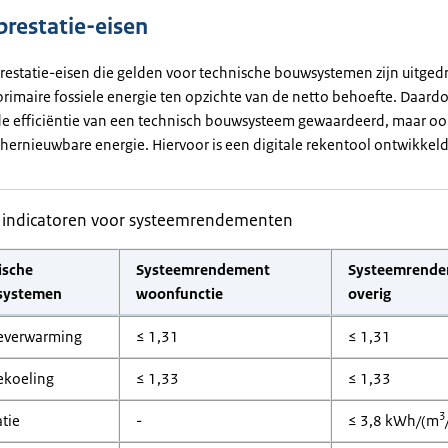
prestatie-eisen
restatie-eisen die gelden voor technische bouwsystemen zijn uitgedr
rimaire fossiele energie ten opzichte van de netto behoefte. Daard
 de efficiëntie van een technisch bouwsysteem gewaardeerd, maar oo
hernieuwbare energie. Hiervoor is een digitale rekentool ontwikkeld
e indicatoren voor systeemrendementen
ische
Systeemrendement
Systeemrend
systemen
woonfunctie
overig
everwarming
≤ 1,31
≤ 1,31
ekoeling
≤ 1,33
≤ 1,33
3
atie
-
≤ 3,8 kWh/(m