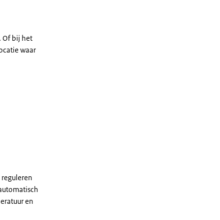
Of bij het
ocatie waar
 reguleren
 automatisch
eratuur en