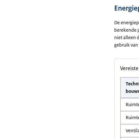
Energie
De energiep
berekende p
niet alleen
gebruik van 
Vereist
Techn
bouw
Ruimt
Ruimt
Ventil