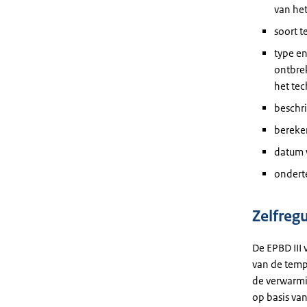
van he
soort 
type e
ontbrek
het te
beschr
bereke
datum 
onderte
Zelfreg
De EPBD III 
van de temp
de verwarmi
op basis van