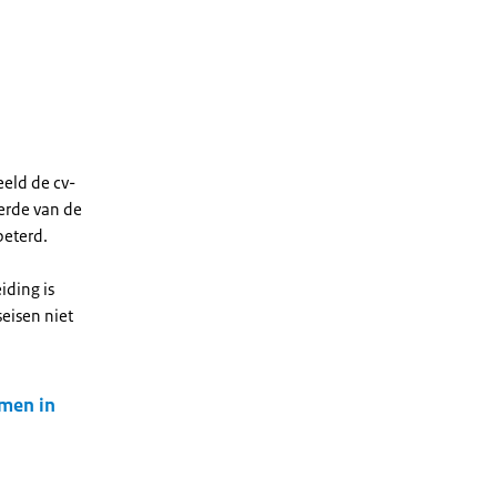
eeld de cv-
derde van de
beterd.
iding is
seisen niet
emen in