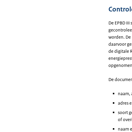
Control
De EPBD III
gecontrolee
worden. De 
daarvoor ge
de digitale 
energiepres
opgenomen 
De document
naam, 
adres e
soort g
of over
naam en