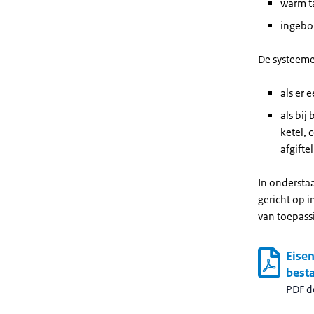
warm t
ingebo
De systeeme
als er 
als bij
ketel, 
afgifte
In ondersta
gericht op i
van toepassi
Eisen
best
PDF 