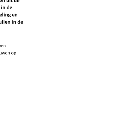
n uit de
 in de
eling en
llen in de
wen.
ouwen op