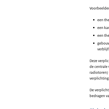
Voorbeelden
een th
een ka
een th
gebouw
verblij
Deze verpli
de centrale
radiotoren)
verplichtin
De verplich
bedragen va