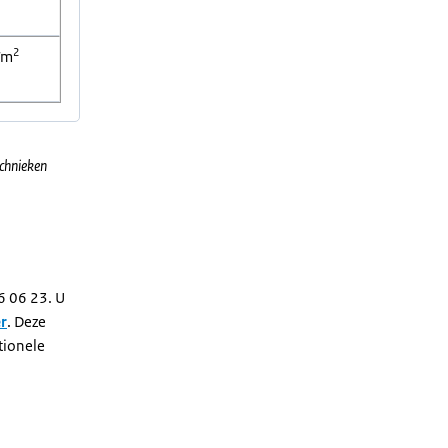
2
/m
echnieken
6 06 23. U
r
. Deze
tionele