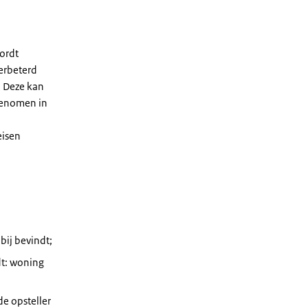
wordt
erbeterd
. Deze kan
genomen in
eisen
bij bevindt;
dt: woning
e opsteller