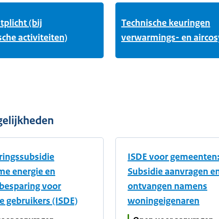
plicht (bij
Technische keuringen
he activiteiten)
verwarmings- en airco
gelijkheden
ringssubsidie
ISDE voor gemeenten
me energie en
Subsidie aanvragen e
besparing voor
ontvangen namens
ke gebruikers (ISDE)
woningeigenaren