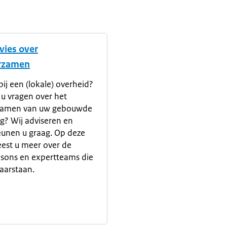
dvies over
informatie
rzamen
bij een (lokale) overheid?
 u vragen over het
zamen van uw gebouwde
? Wij adviseren en
unen u graag. Op deze
eest u meer over de
aisons en expertteams die
laarstaan.