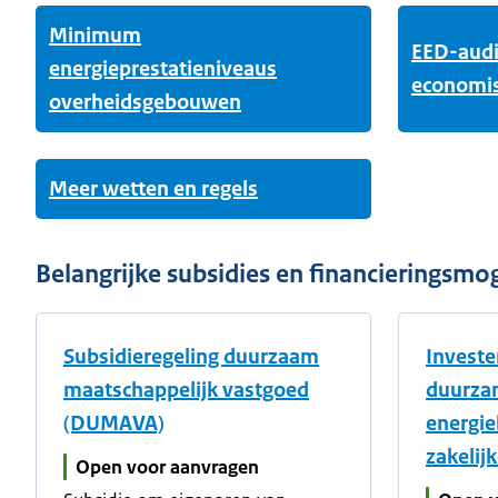
Minimum
EED-audit
energieprestatieniveaus
economisc
overheidsgebouwen
Meer wetten en regels
Belangrijke subsidies en financieringsmo
Subsidieregeling duurzaam
Investe
maatschappelijk vastgoed
duurza
(DUMAVA)
energie
zakelij
Open voor aanvragen