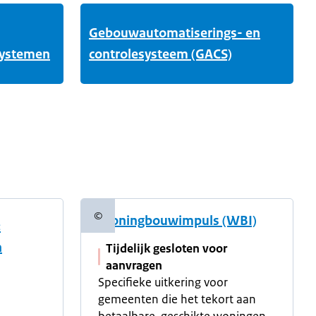
Gebouwautomatiserings- en
systemen
controlesysteem (GACS)
©
Woningbouwimpuls (WBI)
Copyrightinformatie
:
n
Tijdelijk gesloten voor
aanvragen
Specifieke uitkering voor
gemeenten die het tekort aan