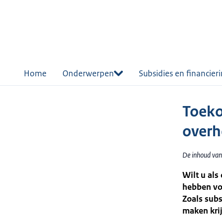
r de
tent
Home
Onderwerpen
Subsidies en financier
Toeko
over
De inhoud van
Wilt u al
hebben voo
Zoals subs
maken krij