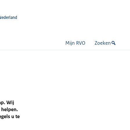
Nederland
Mijn RVO
Zoeken
ap. Wij
 helpen.
gels u te