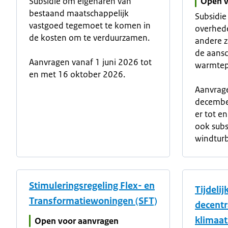
Subsidie om eigenaren van
Open v
bestaand maatschappelijk
Subsidie
vastgoed tegemoet te komen in
overhede
de kosten om te verduurzamen.
andere z
de aansc
Aanvragen vanaf 1 juni 2026 tot
warmtep
en met 16 oktober 2026.
Aanvrag
december
er tot 
ook subs
windtur
Stimuleringsregeling Flex- en
Tijdelij
Transformatiewoningen (SFT)
decentr
klimaat
Open voor aanvragen