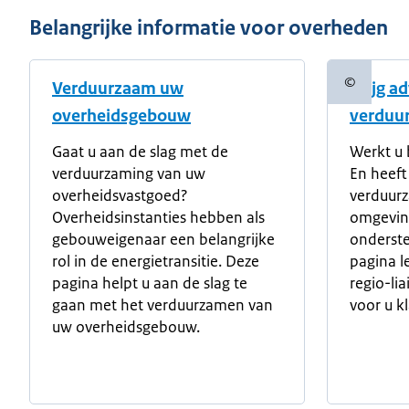
Belangrijke informatie voor overheden
©
Verduurzaam uw
Krijg a
Copyright
overheidsgebouw
verduu
Gaat u aan de slag met de
Werkt u 
verduurzaming van uw
En heeft
overheidsvastgoed?
verduur
Overheidsinstanties hebben als
omgeving
gebouweigenaar een belangrijke
onderste
rol in de energietransitie. Deze
pagina l
pagina helpt u aan de slag te
regio-li
gaan met het verduurzamen van
voor u k
uw overheidsgebouw.