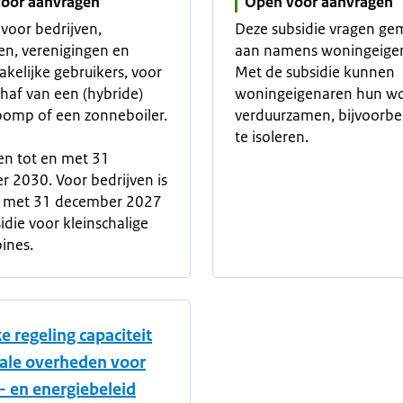
oor aanvragen
Open voor aanvragen
 voor bedrijven,
Deze subsidie vragen g
n, verenigingen en
aan namens woningeige
akelijke gebruikers, voor
Met de subsidie kunnen
haf van een (hybride)
woningeigenaren hun w
omp of een zonneboiler.
verduurzamen, bijvoorbe
te isoleren.
en tot en met 31
 2030. Voor bedrijven is
en met 31 december 2027
idie voor kleinschalige
bines.
ke regeling capaciteit
ale overheden voor
- en energiebeleid