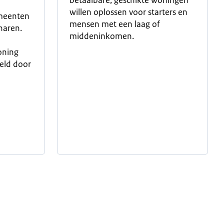
betaalbare, geschikte woningen
willen oplossen voor starters en
emeenten
mensen met een laag of
naren.
middeninkomen.
oning
eld door