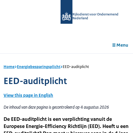
r de
tent
Rijksdienst voor Ondernemend
Nederland
Menu
Home
Energiebesparingsplicht
EED-auditplicht
EED-auditplicht
View this page in English
De inhoud van deze pagina is gecontroleerd op 4 augustus 2026
De EED-auditplicht is een verplichting vanuit de
Europese Energie-Efficiency Richtlijn (EED). Heeft u een