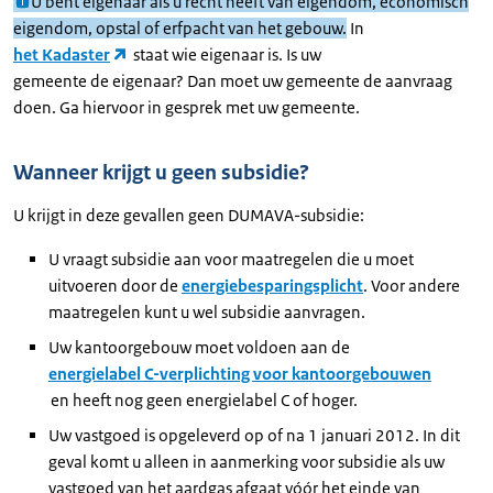
U bent eigenaar als u recht heeft van eigendom, economisch
eigendom, opstal of erfpacht van het gebouw.
In
het Kadaster
staat wie eigenaar is. Is uw
gemeente de eigenaar? Dan moet uw gemeente de aanvraag
doen. Ga hiervoor in gesprek met uw gemeente.
Wanneer krijgt u geen subsidie?
U krijgt in deze gevallen geen DUMAVA-subsidie:
U vraagt subsidie aan voor maatregelen die u moet
uitvoeren door de
energiebesparingsplicht
. Voor andere
maatregelen kunt u wel subsidie aanvragen.
Uw kantoorgebouw moet voldoen aan de
energielabel C-verplichting voor kantoorgebouwen
en heeft nog geen energielabel C of hoger.
Uw vastgoed is opgeleverd op of na 1 januari 2012. In dit
geval komt u alleen in aanmerking voor subsidie als uw
vastgoed van het aardgas afgaat vóór het einde van