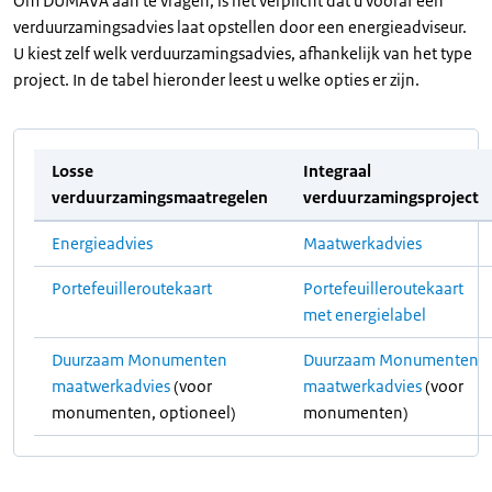
Om DUMAVA aan te vragen, is het verplicht dat u vooraf een
verduurzamingsadvies laat opstellen door een energieadviseur.
U kiest zelf welk verduurzamingsadvies, afhankelijk van het type
project. In de tabel hieronder leest u welke opties er zijn.
Losse
Integraal
verduurzamingsmaatregelen
verduurzamingsproject
Energieadvies
Maatwerkadvies
Portefeuilleroutekaart
Portefeuilleroutekaart
met energielabel
Duurzaam Monumenten
Duurzaam Monumenten
maatwerkadvies
(voor
maatwerkadvies
(voor
monumenten, optioneel)
monumenten)