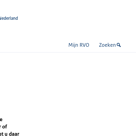
Nederland
Mijn RVO
Zoeken
le
 of
et u daar