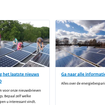
informatie
 het laatste nieuws
Ga naar alle informati
O
Alles over de energiebespari
n voor onze nieuwsbrieven
gs. Bepaal zelf welke
en u interessant vindt.