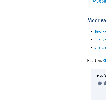
Bepa
Meer w
Bekijk
Energie
Energie
Hoort bij:
Kl