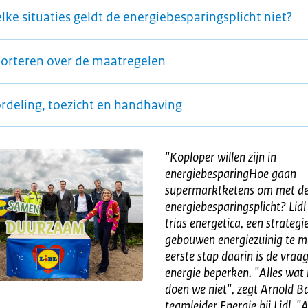
lke situaties geldt de energiebesparingsplicht niet?
orteren over de maatregelen
rdeling, toezicht en handhaving
"
Koploper willen zijn in
energiebesparingHoe gaan
supermarktketens om met d
energiebesparingsplicht? Lidl
trias energetica, een strateg
gebouwen energiezuinig te 
eerste stap daarin is de vraa
energie beperken. "Alles wat 
doen we niet", zegt Arnold B
teamleider Energie bij Lidl. "A