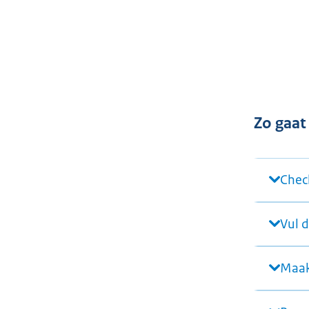
Zo gaat
Check
Vul 
Maak