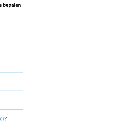
te bepalen
.
er?