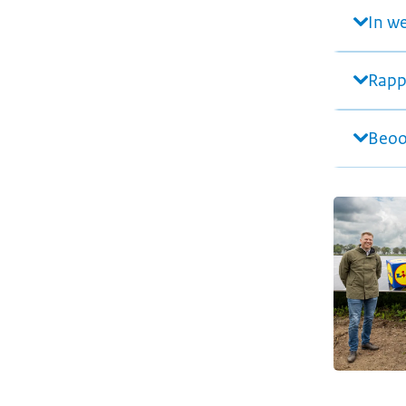
In we
Rapp
Beoo