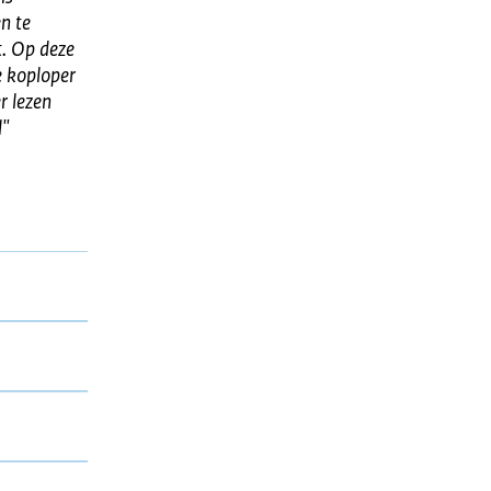
n te
t. Op deze
e koploper
r lezen
l
"