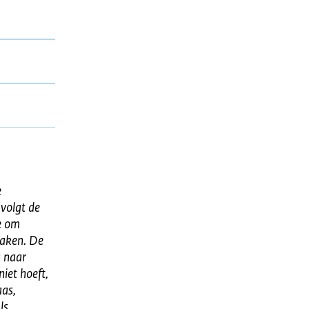
e
 volgt de
ie om
maken. De
g naar
niet hoeft,
aas,
ls