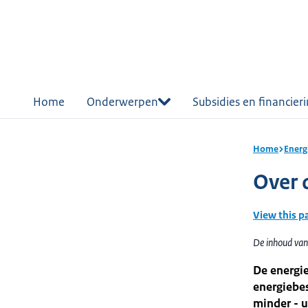
r de
tent
Home
Onderwerpen
Subsidies en financier
Home
Energ
Over 
View this p
De inhoud van
De energie
energiebes
minder - u