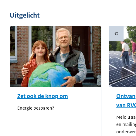
Uitgelicht
©
Copyright
Zet ook de knop om
Ontvang
van RV
Energie besparen?
Meld u aa
en mailin
onderwerp