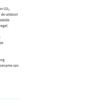
van CO
2
 de uitstoot
stelde
egel.
t
eze
ing
n toename van