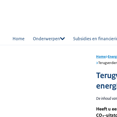
r de
tent
Home
Onderwerpen
Subsidies en financier
Home
Energ
Terugverdien
Terug
energ
De inhoud van
Heeft u ee
CO
-uitst
2