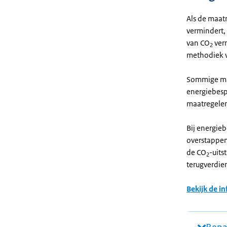
Als de maatr
vermindert, 
van CO
ver
2
methodiek v
Sommige maa
energiebesp
maatregelen
Bij energie
overstappen
de CO
-uits
2
terugverdie
Bekijk de i