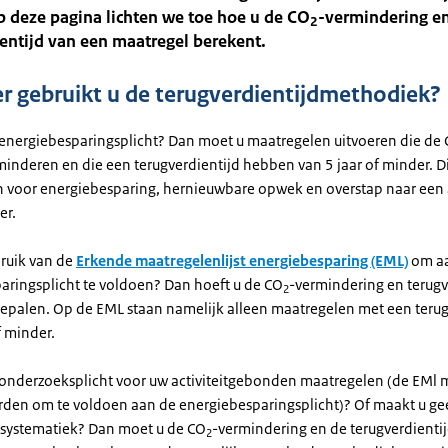
 deze pagina lichten we toe hoe u de CO
-vermindering e
2
entijd van een maatregel berekent.
 gebruikt u de terugverdientijdmethodiek?
 energiebesparingsplicht? Dan moet u maatregelen uitvoeren die de
minderen en die een terugverdientijd hebben van 5 jaar of minder. Di
 voor energiebesparing, hernieuwbare opwek en overstap naar een
er.
ruik van de
Erkende maatregelenlijst energiebesparing (EML)
om a
aringsplicht te voldoen? Dan hoeft u de CO
-vermindering en terugv
2
e bepalen. Op de EML staan namelijk alleen maatregelen met een terug
f minder.
 onderzoeksplicht voor uw activiteitgebonden maatregelen (de EMl 
rden om te voldoen aan de energiebesparingsplicht)? Of maakt u ge
systematiek? Dan moet u de CO
-vermindering en de terugverdienti
2