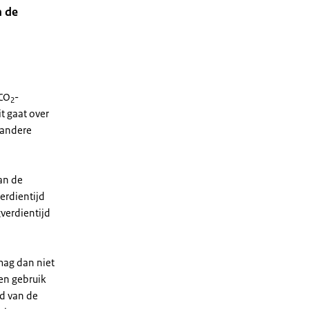
n de
 CO
-
2
t gaat over
 andere
an de
erdientijd
verdientijd
mag dan niet
en gebruik
jd van de