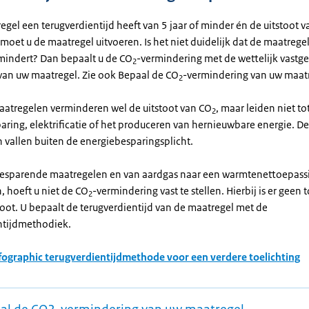
egel een terugverdientijd heeft van 5 jaar of minder én de uitstoot 
moet u de maatregel uitvoeren. Is het niet duidelijk dat de maatregel
mindert? Dan bepaalt u de CO
-vermindering met de wettelijk vastge
2
an uw maatregel. Zie ook Bepaal de CO
-vermindering van uw maatr
2
tregelen verminderen wel de uitstoot van CO
, maar leiden niet to
2
aring, elektrificatie of het produceren van hernieuwbare energie. D
 vallen buiten de energiebesparingsplicht.
besparende maatregelen en van aardgas naar een warmtenettoepass
, hoeft u niet de CO
-vermindering vast te stellen. Hierbij is er gee
2
toot. U bepaalt de terugverdientijd van de maatregel met de
ntijdmethodiek.
nfographic terugverdientijdmethode voor een verdere toelichting