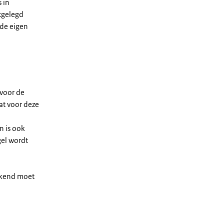
 in
tgelegd
de eigen
 voor de
at voor deze
n is ook
gel wordt
rekend moet