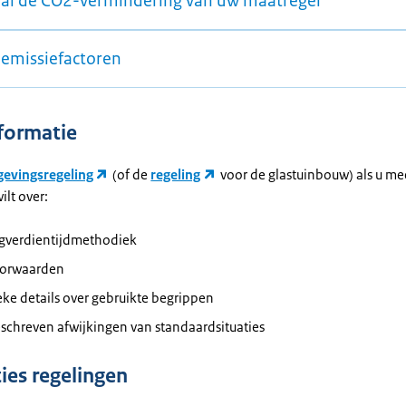
al de CO2-vermindering van uw maatregel
emissiefactoren
formatie
evingsregeling
(of de
regeling
voor de glastuinbouw) als u me
ilt over:
ugverdientijdmethodiek
orwaarden
eke details over gebruikte begrippen
schreven afwijkingen van standaardsituaties
ties regelingen