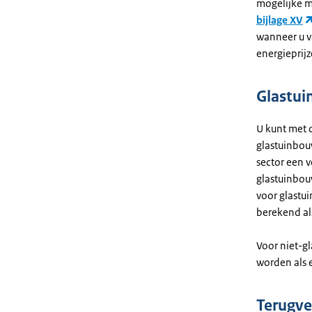
mogelijke m
bijlage XV
wanneer u v
energieprij
Glastu
U kunt met 
glastuinbou
sector een v
glastuinbou
voor glastu
berekend al
Voor niet-g
worden als e
Terugve