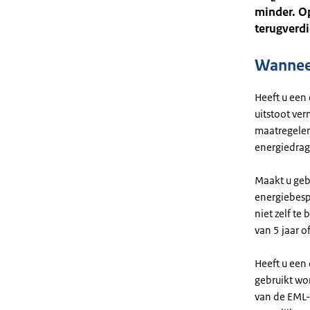
minder. Op
terugverdi
Wanneer
Heeft u een
uitstoot ver
maatregelen
energiedrag
Maakt u geb
energiebesp
niet zelf t
van 5 jaar o
Heeft u een
gebruikt wo
van de EML-