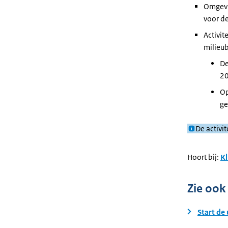
Omgevi
voor d
Activit
milieu
De
20
Op
ge
De activi
Hoort bij:
Kl
Zie ook
Start de