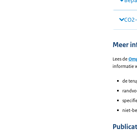
Bepa
CO2-
Meer in
Lees de
Omg
informatie w
de ter
randvo
specifi
niet-be
Publica