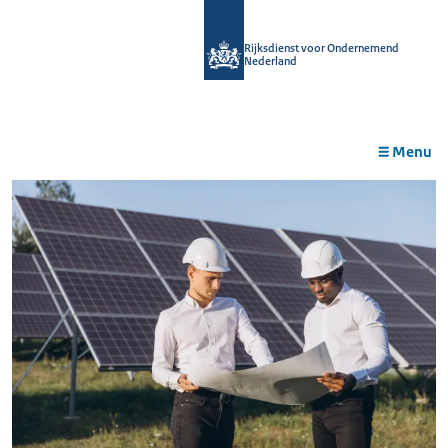
r de
tent
Rijksdienst voor Ondernemend
Nederland
Menu