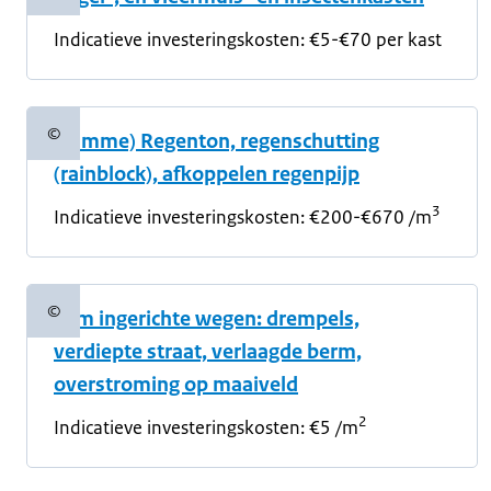
Indicatieve investeringskosten:
€5-€70 per kast
©
(slimme) Regenton, regenschutting
Copyrightinformatie
(rainblock), afkoppelen regenpijp
3
Indicatieve investeringskosten:
€200-€670 /m
©
Slim ingerichte wegen: drempels,
Copyrightinformatie
verdiepte straat, verlaagde berm,
overstroming op maaiveld
2
Indicatieve investeringskosten:
€5 /m