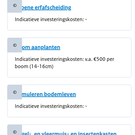
©
Groene erfafscheiding
Copyrightinformatie
Indicatieve investeringskosten: -
©
Boom aanplanten
Copyrightinformatie
Indicatieve investeringskosten:
v.a. €500 per
boom (14-16cm)
©
Stimuleren bodemleven
Copyrightinformatie
Indicatieve investeringskosten:
-
©
Vogel-, en vleermuis- en insectenkasten
Copyrightinformatie