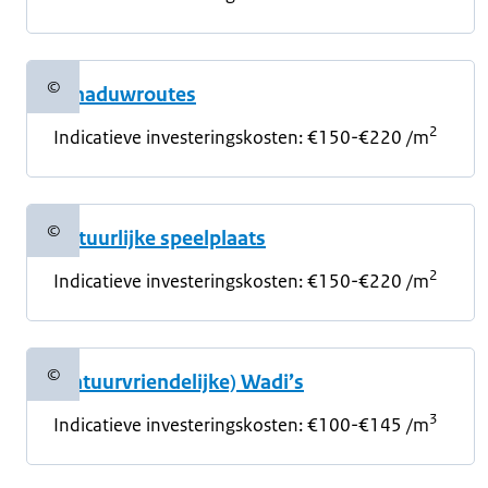
©
Schaduwroutes
Copyrightinformatie
2
Indicatieve investeringskosten: €150-€220 /m
©
Natuurlijke speelplaats
Copyrightinformatie
2
Indicatieve investeringskosten: €150-€220 /m
©
(natuurvriendelijke) Wadi’s
Copyrightinformatie
3
Indicatieve investeringskosten:
€100-€145 /m