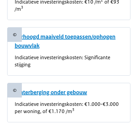
2
Indicatieve investeringskosten: €10 /m
of €93
3
/m
©
Verhoogd maaiveld toepassen/ophogen
Copyrightinformatie
bouwvlak
Indicatieve investeringskosten:
Significante
stijging
©
Waterberging onder gebouw
Copyrightinformatie
Indicatieve investeringskosten:
€1.000-€3.000
3
per woning, of €1.170 /m