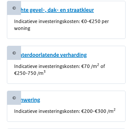
©
Lichte gevel-, dak- en straatkleur
Copyrightinformatie
Indicatieve investeringskosten:
€0-€250 per
woning
©
Waterdoorlatende verharding
Copyrightinformatie
2
Indicatieve investeringskosten:
€70 /m
of
3
€250-750 /m
©
Zonwering
Copyrightinformatie
2
Indicatieve investeringskosten:
€200-€300 /m