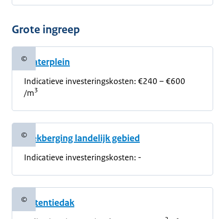
Grote ingreep
©
Waterplein
Copyrightinformatie
Indicatieve investeringskosten: €240 – €600
3
/m
©
Piekberging landelijk gebied
Copyrightinformatie
Indicatieve investeringskosten: -
©
Retentiedak
Copyrightinformatie