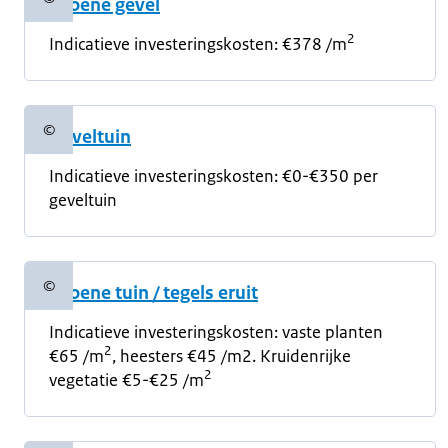
Groene gevel
Copyrightinformatie
2
Indicatieve investeringskosten: €378 /m
©
Geveltuin
Copyrightinformatie
Indicatieve investeringskosten: €0-€350 per
geveltuin
©
Groene tuin / tegels eruit
Copyrightinformatie
Indicatieve investeringskosten: vaste planten
2
€65 /m
, heesters €45 /m2. Kruidenrijke
2
vegetatie €5-€25 /m