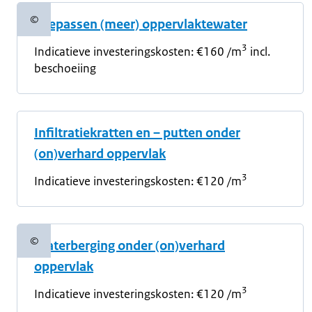
©
Toepassen (meer) oppervlaktewater
Copyrightinformatie
3
Indicatieve investeringskosten:
€160 /m
incl.
beschoeiing
Infiltratiekratten en – putten onder
(on)verhard oppervlak
3
Indicatieve investeringskosten:
€120 /m
©
Waterberging onder (on)verhard
Copyrightinformatie
oppervlak
3
Indicatieve investeringskosten:
€120 /m