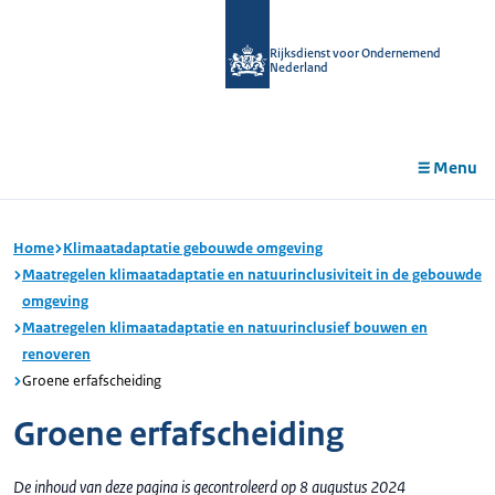
r de
tent
Rijksdienst voor Ondernemend
Nederland
Menu
Home
Klimaatadaptatie gebouwde omgeving
Maatregelen klimaatadaptatie en natuurinclusiviteit in de gebouwde
omgeving
Maatregelen klimaatadaptatie en natuurinclusief bouwen en
renoveren
Groene erfafscheiding
Groene erfafscheiding
De inhoud van deze pagina is gecontroleerd op 8 augustus 2024