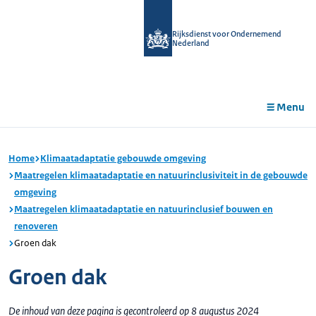
r de
tent
Rijksdienst voor Ondernemend
Nederland
Menu
Home
Klimaatadaptatie gebouwde omgeving
Maatregelen klimaatadaptatie en natuurinclusiviteit in de gebouwde
omgeving
Maatregelen klimaatadaptatie en natuurinclusief bouwen en
renoveren
Groen dak
Groen dak
De inhoud van deze pagina is gecontroleerd op 8 augustus 2024