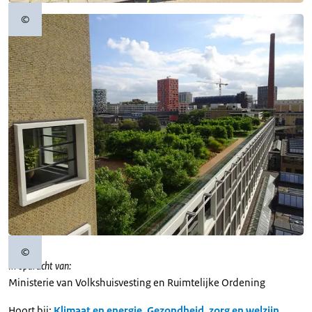
©
Copyrightinformatie
©
Copyrightinformatie
In opdracht van:
Ministerie van Volkshuisvesting en Ruimtelijke Ordening
Hoort bij:
Klimaat en energie
,
Gezondheid, zorg en welzijn