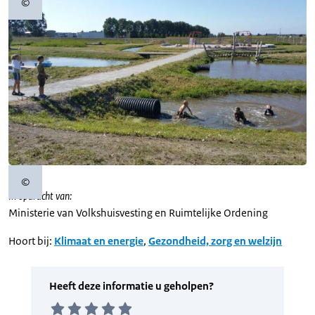
©
Copyrightinformatie
©
Copyrightinformatie
In opdracht van:
Ministerie van Volkshuisvesting en Ruimtelijke Ordening
Hoort bij:
Klimaat en energie
,
Gezondheid, zorg en welzijn