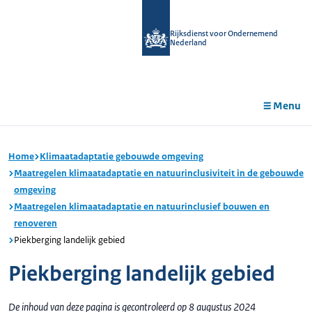
r de
tent
Rijksdienst voor Ondernemend
Nederland
Menu
Home
Klimaatadaptatie gebouwde omgeving
Maatregelen klimaatadaptatie en natuurinclusiviteit in de gebouwde
omgeving
Maatregelen klimaatadaptatie en natuurinclusief bouwen en
renoveren
Piekberging landelijk gebied
Piekberging landelijk gebied
De inhoud van deze pagina is gecontroleerd op 8 augustus 2024