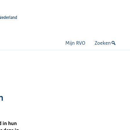
Nederland
Mijn RVO
Zoeken
n
d in hun