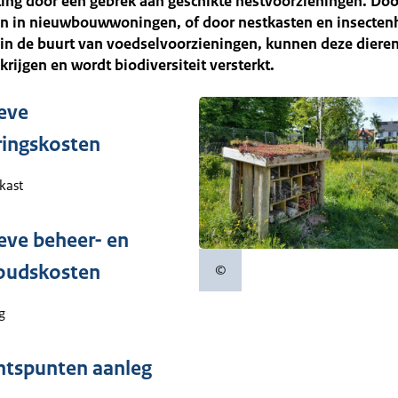
ing door een gebrek aan geschikte nestvoorzieningen. Doo
en in nieuwbouwwoningen, of door nestkasten en insecten
 in de buurt van voedselvoorzieningen, kunnen deze diere
krijgen en wordt biodiversiteit versterkt.
ieve
ringskosten
kast
ieve beheer- en
oudskosten
©
Copyrightinformatie
g
htspunten aanleg