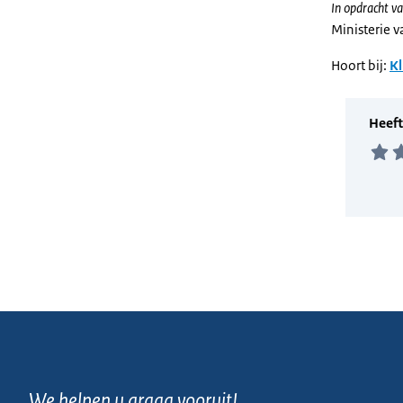
In opdracht va
Ministerie 
Hoort bij:
Kl
We helpen u graag vooruit!