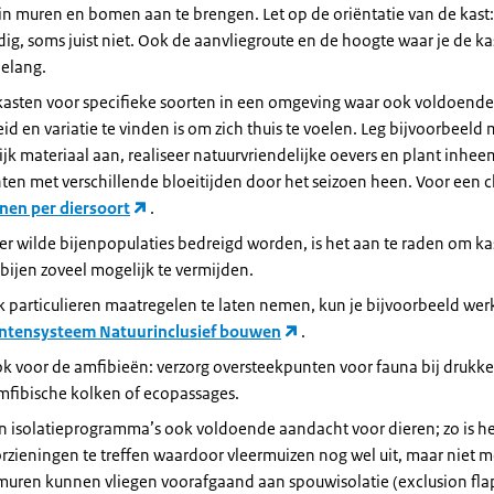
in muren en bomen aan te brengen. Let op de oriëntatie van de kast:
ig, soms juist niet. Ook de aanvliegroute en de hoogte waar je de k
belang.
kasten voor specifieke soorten in een omgeving waar ook voldoende
eid en variatie te vinden is om zich thuis te voelen. Leg bijvoorbeeld
ijk materiaal aan, realiseer natuurvriendelijke oevers en plant inhe
ten met verschillende bloeitijden door het seizoen heen. Voor een ch
jnen per diersoort
.
r wilde bijenpopulaties bedreigd worden, is het aan te raden om k
ijen zoveel mogelijk te vermijden.
 particulieren maatregelen te laten nemen, kun je bijvoorbeeld we
ntensysteem Natuurinclusief bouwen
.
k voor de amfibieën: verzorg oversteekpunten voor fauna bij drukk
amfibische kolken of ecopassages.
n isolatieprogramma’s ook voldoende aandacht voor dieren; zo is he
zieningen te treffen waardoor vleermuizen nog wel uit, maar niet m
uren kunnen vliegen voorafgaand aan spouwisolatie (exclusion fla