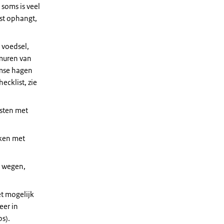
 soms is veel
ast ophangt,
 voedsel,
 muren van
emse hagen
ecklist, zie
asten met
rken met
e wegen,
t mogelijk
eer in
ps).