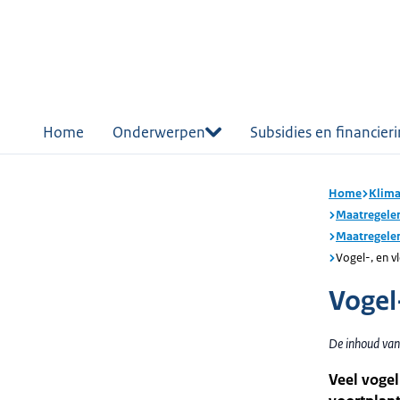
r de
tent
Home
Onderwerpen
Subsidies en financier
Home
Klima
Maatregelen
Maatregelen
Vogel-, en v
Vogel
De inhoud van
Veel vogel