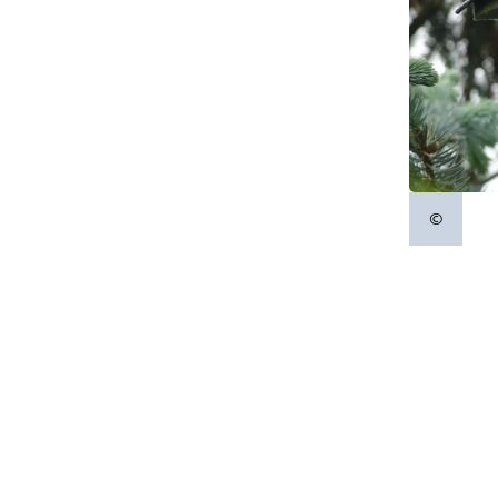
©
Copyrigh