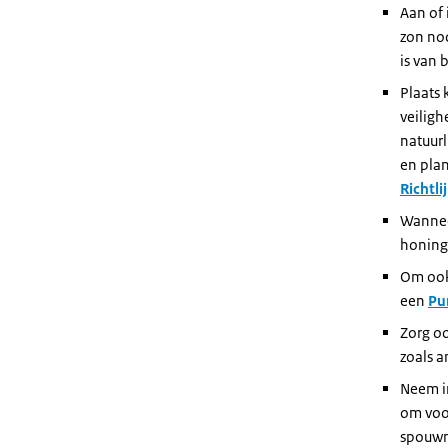
Aan of 
zon nod
is van 
Plaats 
veiligh
natuurl
en plan
Richtli
Wannee
honingb
Om ook
een
Pu
Zorg oo
zoals 
Neem i
om voor
spouwm