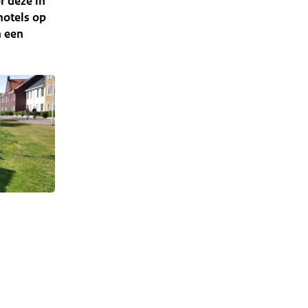
r deze in
hotels op
n een