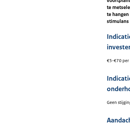
voortplant
te metsel
te hangen
stimulans 
Indicat
investe
€5-€70 per 
Indicat
onderh
Geen stijgin
Aandac