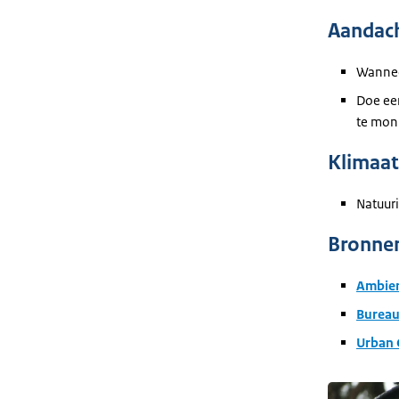
Aandac
Wannee
Doe een
te mon
Klimaat
Natuuri
Bronne
Ambien
Bureau
Urban 