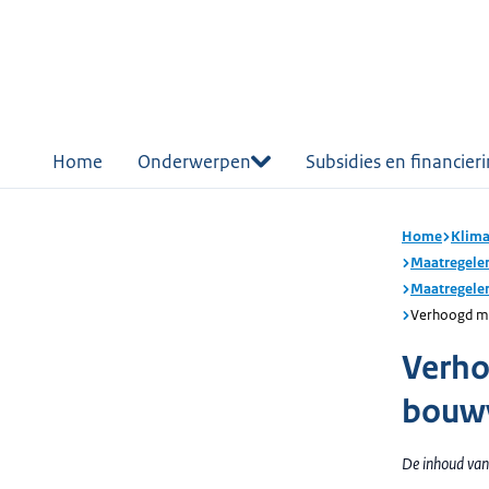
r de
tent
Home
Onderwerpen
Subsidies en financier
Home
Klima
Maatregelen
Maatregelen
Verhoogd m
Verho
bouw
De inhoud van