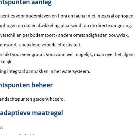
htspunten aanleg
uenties voor bodemleven en flora en fauna; niet integraal ophogen.
 ophogen op dat er afwikkeling plaatsvindt op de directe omgeving.
 verschillen per bodemsoort / andere omstandigheden bouwvlak.
msoort is bepalend voor de effectiviteit.
schikt voor veengrond. Voor zand wel mogelijk, maar over het algem
kelijk.
ing integraal aanpakken in het watersysteem.
htspunten beheer
andachtspunten geïdentificeerd.
adaptieve maatregel
ag