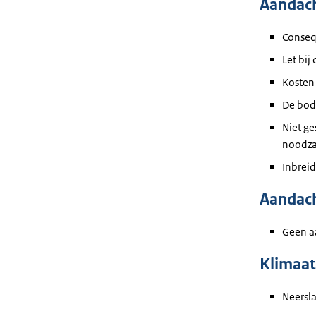
Aandac
Conseq
Let bij
Kosten
De bode
Niet ge
noodza
Inbreid
Aandac
Geen a
Klimaat
Neersl