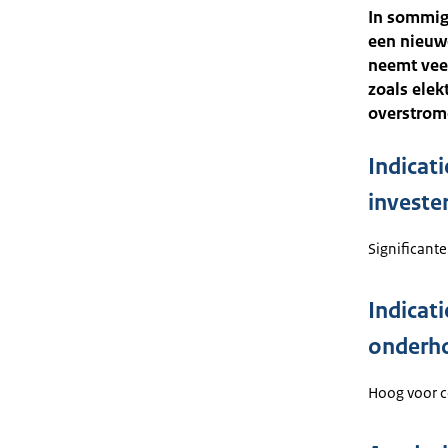
In sommige
een nieuwe
neemt veel
zoals elek
overstrom
Indicat
investe
Significante
Indicat
onderh
Hoog voor 