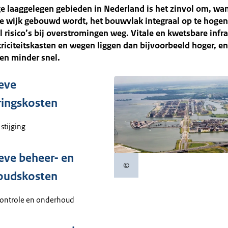
 laaggelegen gebieden in Nederland is het zinvol om, wan
 wijk gebouwd wordt, het bouwvlak integraal op te hogen.
 risico’s bij overstromingen weg. Vitale en kwetsbare infr
triciteitskasten en wegen liggen dan bijvoorbeeld hoger, e
en minder snel.
ieve
ringskosten
 stijging
ieve beheer- en
©
Copyrightinformatie
oudskosten
controle en onderhoud