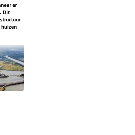
neer er
 Dit
astructuur
n huizen