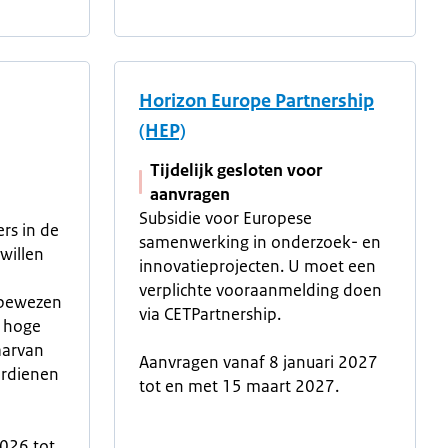
.
Horizon Europe Partnership
(HEP)
Tijdelijk gesloten voor
aanvragen
Subsidie voor Europese
rs in de
samenwerking in onderzoek- en
willen
innovatieprojecten. U moet een
verplichte vooraanmelding doen
 bewezen
via CETPartnership.
t hoge
aarvan
Aanvragen vanaf 8 januari 2027
erdienen
tot en met 15 maart 2027.
026 tot