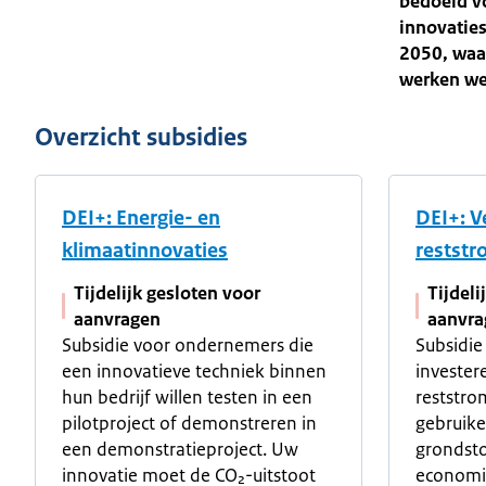
bedoeld v
innovaties
2050, waar
werken we
Overzicht subsidies
DEI+: Energie- en
DEI+: V
klimaatinnovaties
restst
Tijdelijk gesloten voor
Tijdeli
aanvragen
aanvra
Subsidie voor ondernemers die
Subsidie
een innovatieve techniek binnen
invester
hun bedrijf willen testen in een
reststro
pilotproject of demonstreren in
gebruike
een demonstratieproject. Uw
grondsto
innovatie moet de CO₂-uitstoot
economi