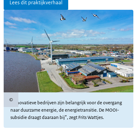
Lees dit praktijkverhaal
©
Copyrightinformatie
“Innovatieve bedrijven zijn belangrijk voor de overgang
naar duurzame energie, de energietransitie. De MOOI-
subsidie draagt daaraan bij”, zegt Frits Wattjes.