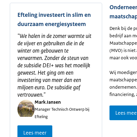
Ondernee
Efteling investeert in slim en
maatschap
duurzaam energiesysteem
Denk bij de p
"
We halen in de zomer warmte uit
bedrijf aan m
de vijver en gebruiken die in de
Maatschappe
winter om gebouwen te
(MVO) is niet
verwarmen. Zonder de steun van
maar ook voor
de subsidie DEI+ was het moeilijk
geweest. Het ging om een
Wij moedigen 
investering van meer dan een
maatschappel
miljoen euro. De subsidie gaf
ondernemen. 
vertrouwen.
"
financiering,
Mark Jansen
Manager Technisch Ontwerp bij
Lees mee
Efteling
Lees meer