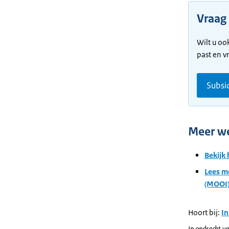
Vraag
Wilt u oo
past en v
Subsi
Meer w
Bekijk
Lees m
(MOOI
Hoort bij:
In
In opdracht va