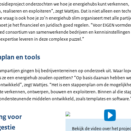
bsidieproject onderzochten we hoe je energiehubs kunt verkennen,
 realiseren en exploiteren”, zegt Wattjes. Dat is niet alleen een tech
e vraag is ook hoe je zo’n energiehub slim organiseert met alle partij
oet je het financieel en juridisch goed regelen. “Voor EIGEN vormd
ed consortium van samenwerkende bedrijven en kennisinstellingen d
expertise leveren in deze complexe puzzel.”
plan en tools
umpartijen gingen bij bedrijventerreinen op onderzoek uit. Waar lop
s ze een energiehub zouden opzetten? “Op basis daarvan hebben w
ntwikkeld”, zegt Wattjes. “Het is een stappenplan om de mogelijkh
te verkennen, ontwerpen, bouwen en exploiteren. Binnen al die st
ndersteunende middelen ontwikkeld, zoals templates en software.
ng voor
Video
estie
Bekijk de video over het proje
details