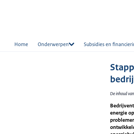
r de
tent
Home
Onderwerpen
Subsidies en financier
Stapp
bedri
De inhoud van
Bedrijven
energie o
problemen 
ontwikkel