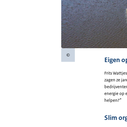
©
Copyrightinformatie
Eigen o
Frits Wattj
zagen ze ja
bedrijvente
energie op 
helpen?”
Slim or