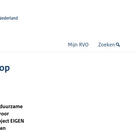
Nederland
Mijn RVO
Zoeken
 op
n duurzame
voor
oject EIGEN
een