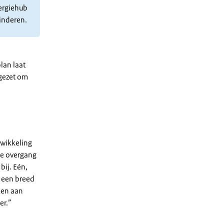
ergiehub
inderen.
lan laat
gezet om
twikkeling
 de overgang
bij. Eén,
n een breed
ken aan
er.”