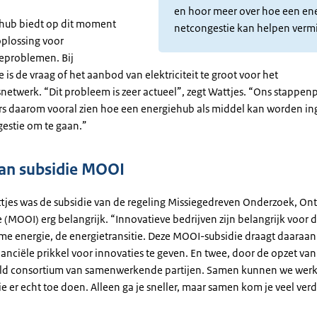
en hoor meer over hoe een en
hub biedt op dit moment
netcongestie kan helpen verm
oplossing voor
Uitgeschreven
eproblemen. Bij
tekst
 is de vraag of het aanbod van elektriciteit te groot voor het
tsnetwerk. “Dit probleem is zeer actueel”, zegt Wattjes. “Ons stappenp
 daarom vooral zien hoe een energiehub als middel kan worden in
estie om te gaan.”
an subsidie MOOI
tjes was de subsidie van de regeling Missiegedreven Onderzoek, On
 (MOOI) erg belangrijk. “Innovatieve bedrijven zijn belangrijk voor
me energie, de energietransitie. Deze MOOI-subsidie draagt daaraan 
anciële prikkel voor innovaties te geven. En twee, door de opzet va
ld consortium van samenwerkende partijen. Samen kunnen we wer
ie er echt toe doen. Alleen ga je sneller, maar samen kom je veel verd