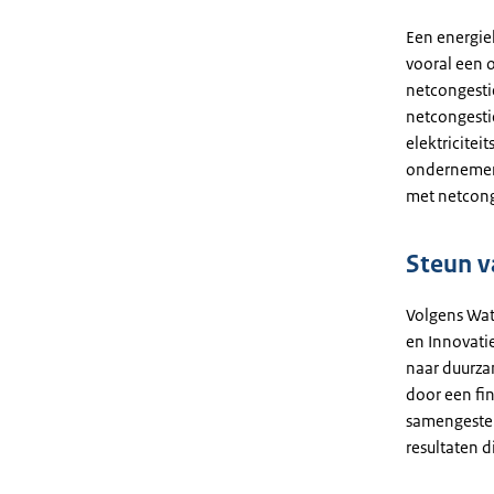
Een energie
vooral een 
netcongesti
netcongestie
elektricitei
ondernemers
met netcong
Steun v
Volgens Wat
en Innovatie
naar duurza
door een fin
samengeste
resultaten d