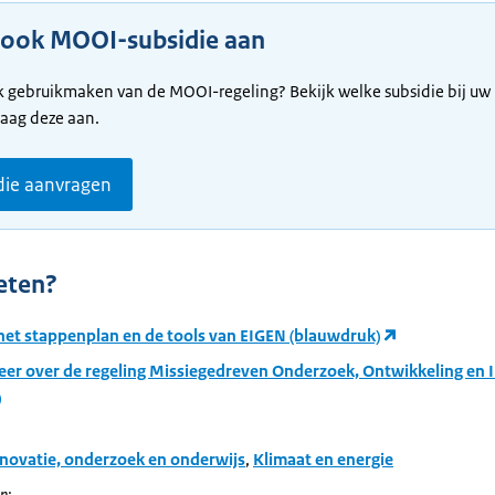
 ook MOOI-subsidie aan
k gebruikmaken van de MOOI-regeling? Bekijk welke subsidie bij uw 
raag deze aan.
die aanvragen
eten?
 het stappenplan en de tools van EIGEN (blauwdruk)
eer over de regeling Missiegedreven Onderzoek, Ontwikkeling en 
)
novatie, onderzoek en onderwijs
,
Klimaat en energie
n: