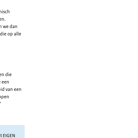
nisch
en.
en we dan
ie op alle
en die
e een
eid van een
appen
”
ct EIGEN