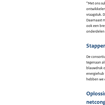
“Met ons su
ontwikkelen,
vraagstuk. D
Daarnaast m
ook een bre
onderdelen 
Stappen
De consorti
tegenaan al
blauwdruk o
energiehub 
hebben we o
Oplossi
netcong