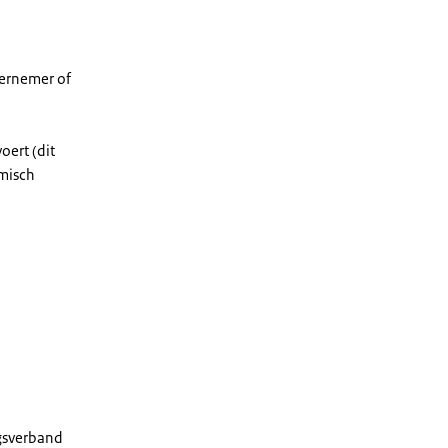
dernemer of
oert (dit
omisch
ngsverband