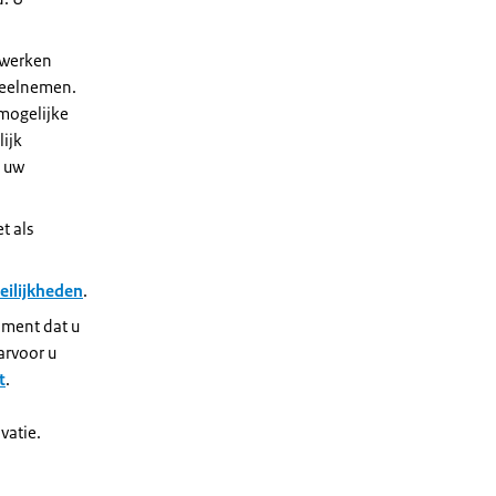
nwerken
 deelnemen.
 mogelijke
ijk
j uw
t als
eilijkheden
.
oment dat u
arvoor u
t
.
vatie.