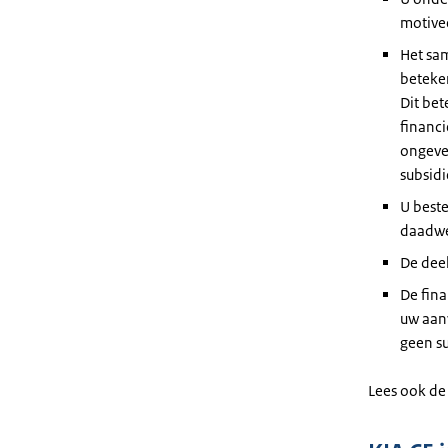
motive
Het sa
beteken
Dit bet
financi
ongevee
subsidi
U beste
daadwe
De dee
De fina
uw aanv
geen su
Lees ook d