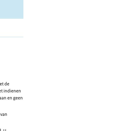
et de
et indienen
gaan en geen
 van
d. U