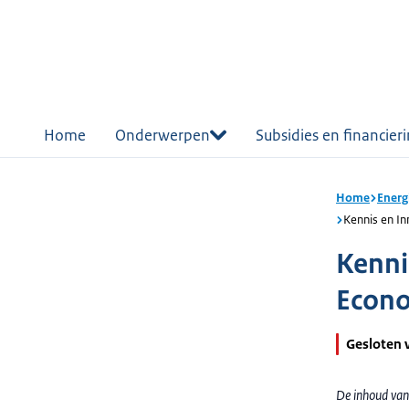
r de
tent
Home
Onderwerpen
Subsidies en financier
Home
Energ
Kennis en In
Kenni
Econo
Gesloten 
De inhoud van