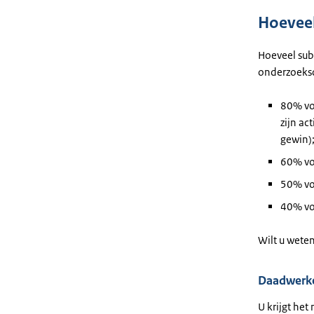
Hoeveel 
Hoeveel subs
onderzoekso
80% voo
zijn ac
gewin)
60% voo
50% vo
40% voo
Wilt u weten
Daadwerke
U krijgt he