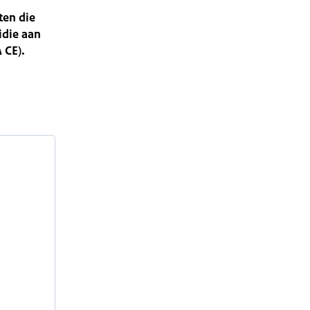
ten die
idie aan
 CE).