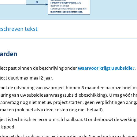
eschreven tekst
arden
ject past binnen de beschrijving onder
Waarvoor krijgt u subsidie?
.
ect duurt maximaal 2 jaar.
 met de uitvoering van uw project binnen 6 maanden na onze brief m
uring van uw subsidieaanvraag (subsidiebeschikking). U mag vóór h
aanvraag nog niet met uw project starten, geen verplichtingen aan
maken (ook niet als u deze kosten nog niet betaalt).
ject is technisch en economisch haalbaar. U onderbouwt de werking
ek goed.
rbouwt de slaagkans van uw innovatie in de Nederlandse markt goe