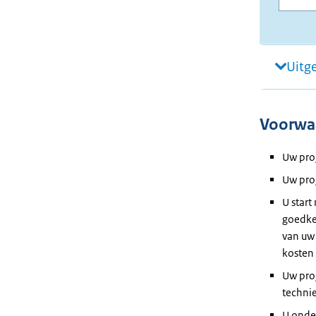
Uitg
Voorwa
Uw pro
Uw proj
U start
goedke
van uw 
kosten 
Uw pro
techni
U onde