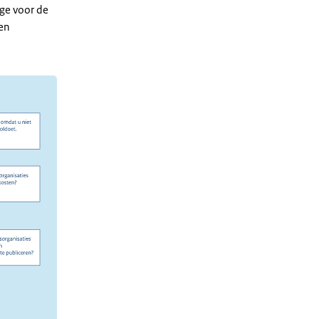
age voor de
en