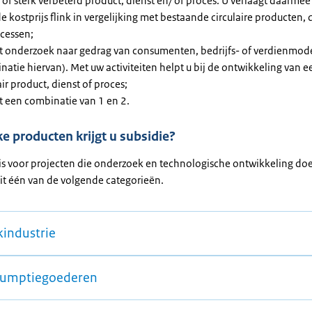
of sterk verbeterd product, dienst en/ of proces. U verlaagt daarmee
e kostprijs flink in vergelijking met bestaande circulaire producten, 
ocessen;
t onderzoek naar gedrag van consumenten, bedrijfs- of verdienmode
atie hiervan). Met uw activiteiten helpt u bij de ontwikkeling van 
air product, dienst of proces;
t een combinatie van 1 en 2.
e producten krijgt u subsidie?
 is voor projecten die onderzoek en technologische ontwikkeling do
it één van de volgende categorieën.
industrie
umptiegoederen