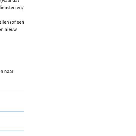
 (waar dat
diensten en/
llen (of een
een nieuw
en naar