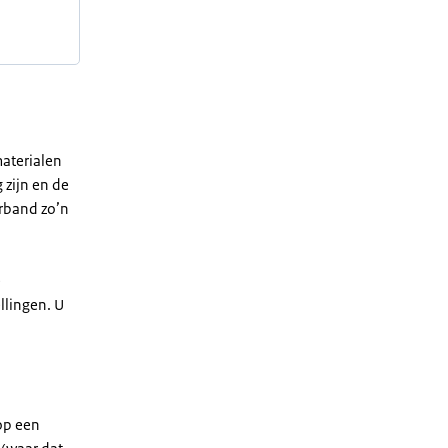
aterialen
 zijn en de
erband zo’n
e
llingen. U
op een