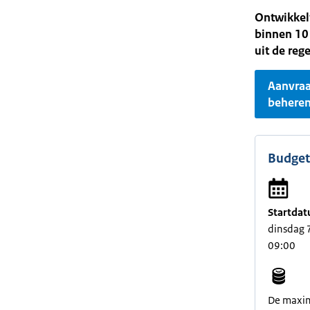
Ontwikkelt
binnen 10 
uit de reg
Aanvra
behere
Budget
Startdat
dinsdag 
09:00
De maxima