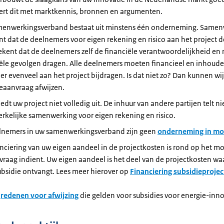
ert dit met marktkennis, bronnen en argumenten.
menwerkingsverband bestaat uit minstens één onderneming. Same
t dat de deelnemers voor eigen rekening en risico aan het project
ekent dat de deelnemers zelf de financiële verantwoordelijkheid en
ële gevolgen dragen. Alle deelnemers moeten financieel en inhoudel
r evenveel aan het project bijdragen. Is dat niet zo? Dan kunnen wi
eaanvraag afwijzen.
edt uw project niet volledig uit. De inhuur van andere partijen telt nie
rkelijke samenwerking voor eigen rekening en risico.
lnemers in uw samenwerkingsverband zijn geen
onderneming in mo
nciering van uw eigen aandeel in de projectkosten is rond op het m
raag indient. Uw eigen aandeel is het deel van de projectkosten wa
bsidie ontvangt. Lees meer hierover op
Financiering subsidieprojec
e
redenen voor afwijzing
die gelden voor subsidies voor energie-inno