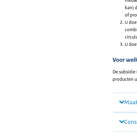
nieuw 
kan) d
of pr
U doe
combin
circul
U doe
Voor welk
De subsidie
producten u
Maak
Cons