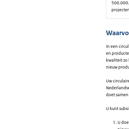
500.000. 
projecten
Waarvoo
In een circ
en producte
kwaliteit z
nieuw produ
Uw circulair
Nederlandse
doet same
U kunt subsi
U doe