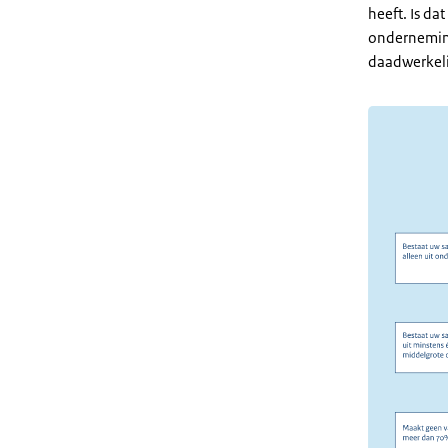
heeft. Is d
onderneming
daadwerkel