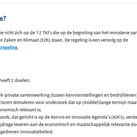
e?
e richt zich op de 12 TKI’s die op de begroting van het ministerie va
 Zaken en Klimaat (EZK) staan. De regeling is een vervolg op de
regeling
.
heeft 2 doelen:
ek-private samenwerking (tussen kennisinstellingen en bedrijfsleven
ctoren stimuleren voor onderzoek dat op (middel)lange termijn maa
onomisch relevant is;
oek, dat gericht is op de Kennis en Innovatie Agenda’s (KIA’s), verst
ijdrage leveren aan de economisch en maatschappelijk relevante do
egedreven innovatiebeleid.