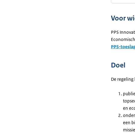
Voor wi
PPS Innovati
Economische
PPS-toeslag
Doel
De regeling 
publi
topse
en ec
onderz
een b
missi