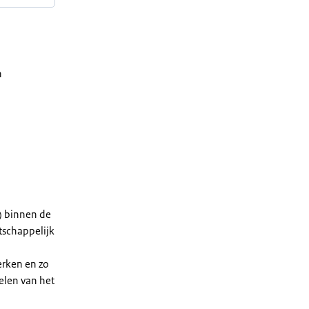
n
) binnen de
tschappelijk
erken en zo
elen van het