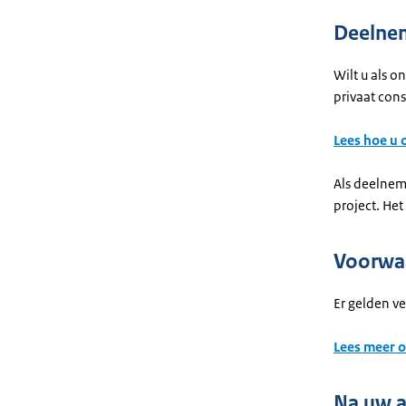
Deelnem
Wilt u als 
privaat con
Lees hoe u
Als deelnem
project. He
Voorwa
Er gelden v
Lees meer 
Na uw 