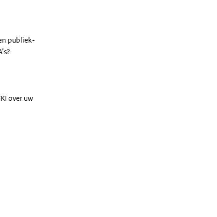
en publiek-
A’s?
KI over uw