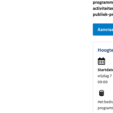
programma
activiteit
publiek-p
Aanvraa
Hoogte
Startdat
vrijdag 
09:00
Het bedr
programm