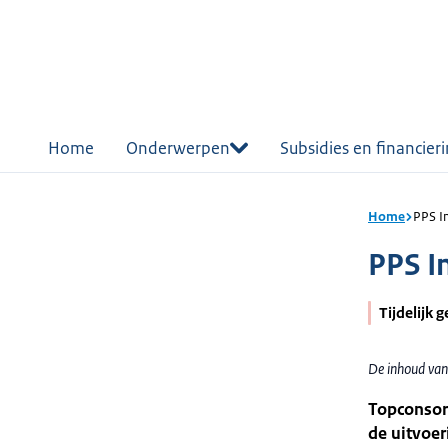
r de
tent
Home
Onderwerpen
Subsidies en financier
Home
PPS I
PPS I
Tijdelijk 
De inhoud van
Topconsort
de uitvoe