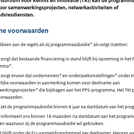
nsortium voor Kennis en Innovatie (TKI) kan de programm
oor samenwerkingsprojecten, netwerkactiviteiten of
adviesdiensten.
ne voorwaarden
ldoen aan de regels als zij programmasubsidie* als volgt inzetten:
 zorgt dat bestaande financiering in stand blijft bij opneming in het
amma*.
I zorgt ervoor dat ondernemers* en onderzoeksinstellingen* onder t
elijke voorwaarden in aanmerking komen voor deelname aan
erkingsprojecten* die bijdragen aan het PPS-programma. Het TKI p
oorwaarden.
I zet de programmasubsidie binnen 6 jaar na startdatum van het pro
I informeert ons binnen 18 maanden na startdatum van het progra
en waarvoor zij de programmasubsidie wil gebruiken.
et blijft onder de EU-aanmeldingsdrempel per deelnemer. Hieraan vo