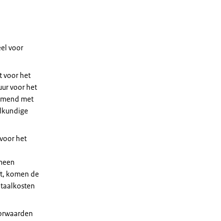
el voor
t voor het
uur voor het
emmend met
udkundige
voor het
emeen
t, komen de
itaalkosten
oorwaarden