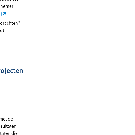
ernemer
)
.
opdrachten*
dt
ojecten
 met de
esultaten
ltaten die