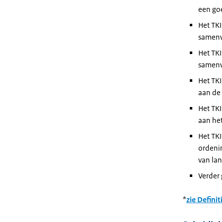
een goe
Het TKI
samenw
Het TKI
samenw
Het TK
aan de 
Het TK
aan he
Het TKI
ordenin
van la
Verder
*
zie Defini