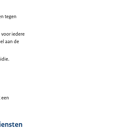
 en tegen
 voor iedere
el aan de
idie.
t een
iensten