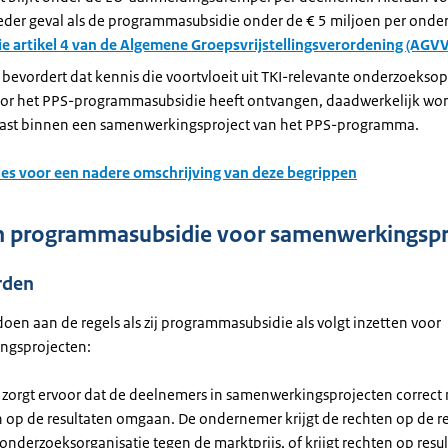
ieder geval als de programmasubsidie onder de € 5 miljoen per ond
ie artikel 4 van de Algemene Groepsvrijstellingsverordening (AGVV
 bevordert dat kennis die voortvloeit uit TKI-relevante onderzoeks
or het PPS-programmasubsidie heeft ontvangen, daadwerkelijk wor
ast binnen een samenwerkingsproject van het PPS-programma.
ties voor een nadere omschrijving van deze begrippen
n programmasubsidie voor samenwerkingspr
rden
doen aan de regels als zij programmasubsidie als volgt inzetten voor
ngsprojecten:
 zorgt ervoor dat de deelnemers in samenwerkingsprojecten correct
 op de resultaten omgaan. De ondernemer krijgt de rechten op de r
onderzoeksorganisatie tegen de marktprijs, of krijgt rechten op resu