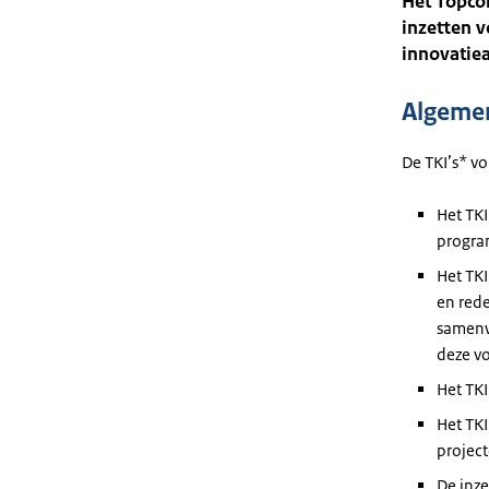
Het Topco
inzetten v
innovatie
Algeme
De TKI’s* vo
Het TKI
progr
Het TK
en red
samenw
deze v
Het TK
Het TK
project
De inz