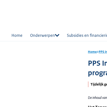
r de
tent
Home
Onderwerpen
Subsidies en financier
Home
PPS I
PPS I
prog
Tijdelijk 
De inhoud van 