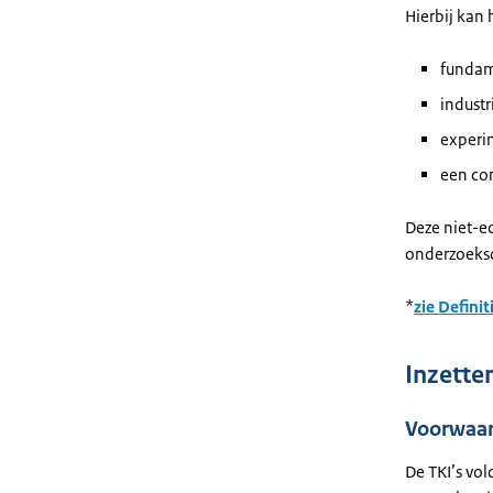
Hierbij kan
fundam
industr
experi
een co
Deze niet-e
onderzoekso
*
zie Defini
Inzette
Voorwaar
De TKI’s vol