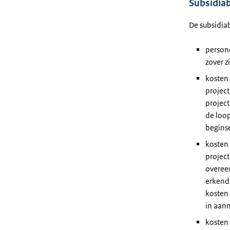
Subsidia
De subsidia
person
zover z
kosten 
project
projec
de loo
begins
kosten
project
overee
erkend
kosten
in aan
kosten