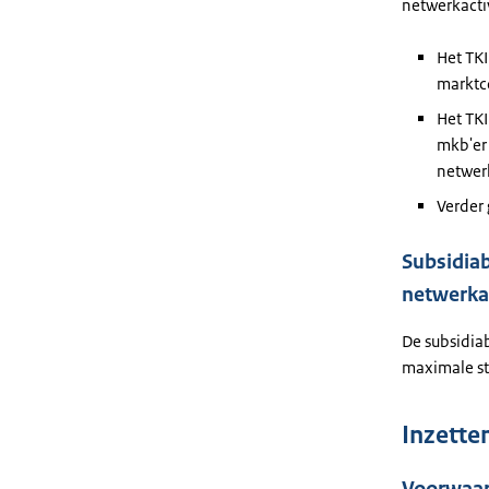
netwerkactiv
Het TKI
marktc
Het TKI
mkb'er
netwer
Verder
Subsidiab
netwerkac
De subsidiab
maximale st
Inzette