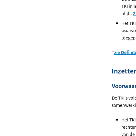
TKI in 
blijft.
Z
Het TKI
waarvo
toegep
*
zie Defini
Inzette
Voorwaa
De TKI’s vol
samenwerki
Het TKI
rechten
van de 