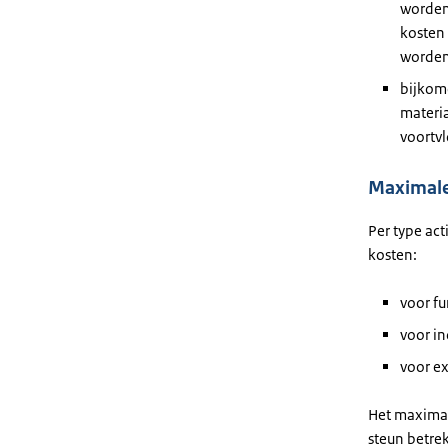
worden 
kosten 
worden
bijkom
materia
voortvl
Maximale
Per type ac
kosten:
voor f
voor i
voor e
Het maximal
steun betre