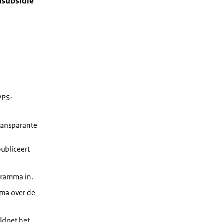
asubsidie
 PPS-
ransparante
ubliceert
gramma in.
mma over de
ldoet het