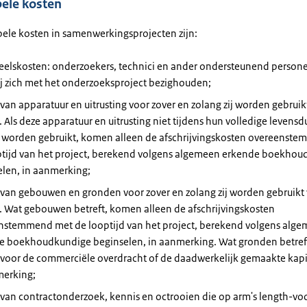
bele kosten
bele kosten in samenwerkingsprojecten zijn:
eelskosten: onderzoekers, technici en ander ondersteunend persone
ij zich met het onderzoeksproject bezighouden;
van apparatuur en uitrusting voor zover en zolang zij worden gebruik
. Als deze apparatuur en uitrusting niet tijdens hun volledige levensd
t worden gebruikt, komen alleen de afschrijvingskosten overeenst
ptijd van het project, berekend volgens algemeen erkende boekho
elen, in aanmerking;
 van gebouwen en gronden voor zover en zolang zij worden gebruikt 
. Wat gebouwen betreft, komen alleen de afschrijvingskosten
nstemmend met de looptijd van het project, berekend volgens alg
e boekhoudkundige beginselen, in aanmerking. Wat gronden betref
 voor de commerciële overdracht of de daadwerkelijk gemaakte kap
merking;
 van contractonderzoek, kennis en octrooien die op arm's length-v