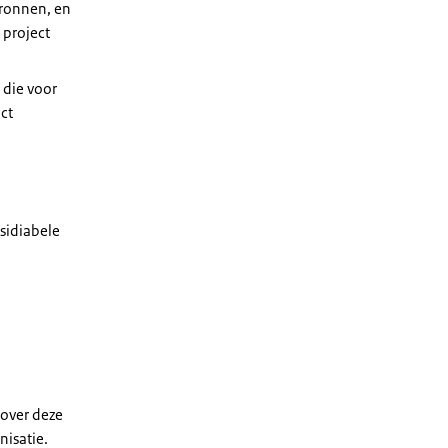
bronnen, en
 project
 die voor
ect
sidiabele
zover deze
nisatie.