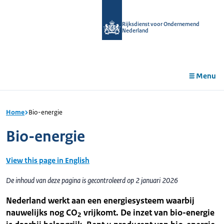
r de
tent
Rijksdienst voor Ondernemend
Nederland
Menu
Home
Bio-energie
Bio-energie
View this page in English
De inhoud van deze pagina is gecontroleerd op 2 januari 2026
Nederland werkt aan een energiesysteem waarbij
nauwelijks nog CO
vrijkomt. De inzet van bio-energie
2