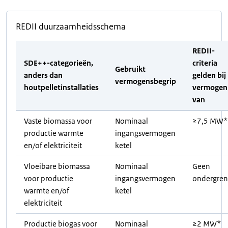
REDII duurzaamheidsschema
REDII-
SDE++-categorieën,
criteria
Gebruikt
anders dan
gelden bij
vermogensbegrip
houtpelletinstallaties
vermogen
van
Vaste biomassa voor
Nominaal
≥7,5 MW*
productie warmte
ingangsvermogen
en/of elektriciteit
ketel
Vloeibare biomassa
Nominaal
Geen
voor productie
ingangsvermogen
ondergren
warmte en/of
ketel
elektriciteit
Productie biogas voor
Nominaal
≥2 MW*