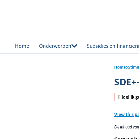
r de
tent
Home
Onderwerpen
Subsidies en financier
Home
Stimu
SDE++
Tijdelijk 
View this p
De inhoud van