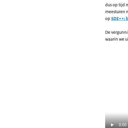
dus op tijd
meesturen m
op
SDE++: b
De vergunni
waarin we u