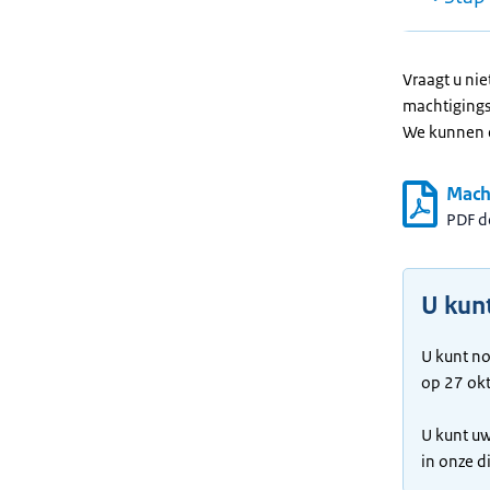
Vraagt u nie
machtigingsf
We kunnen e
Mach
PDF 
U kun
U kunt no
op 27 ok
U kunt uw
in onze d