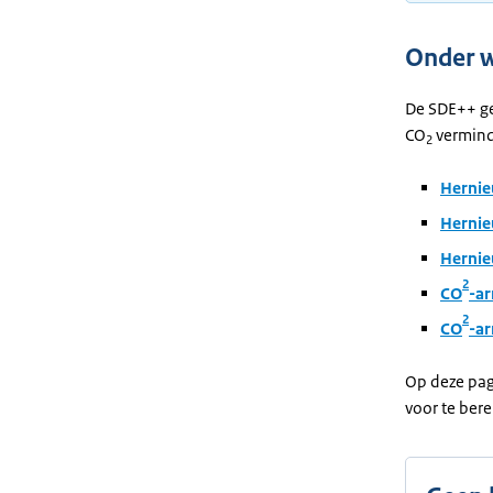
Onder w
De SDE++ ge
CO
vermind
2
Hernie
Herni
Hernie
2
CO
-a
2
CO
-a
Op deze pag
voor te bere