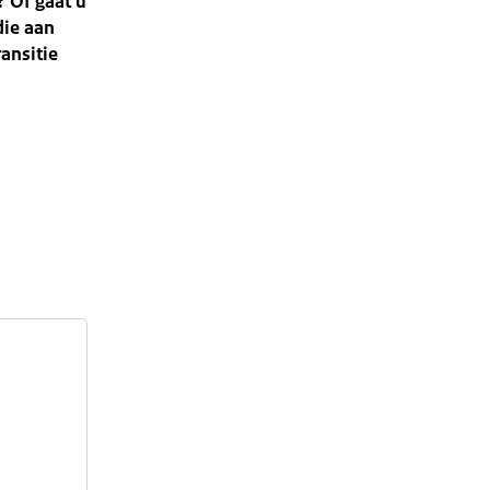
 Of gaat u
die aan
ansitie