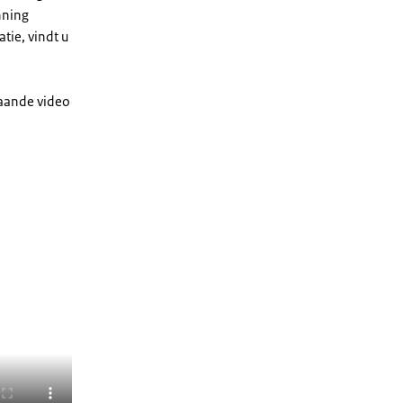
nning
tie, vindt u
taande video