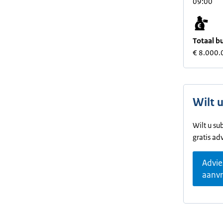
09:00
Totaal b
€ 8.000.
Wilt 
Wilt u su
gratis ad
Advie
aanv