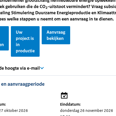
s ondernemer grootschalig hernieuwbare energie opwekken?
ek gebruiken die de CO
-uitstoot vermindert? Vraag subsi
2
eling Stimulering Duurzame Energieproductie en Klimaattr
ees welke stappen u neemt om een aanvraag in te dienen.
Uw
Aanvraag
project is
bekijken
en
in
productie
 de hoogte via e-mail
 en aanvraagperiode
um:
Einddatum:
27 oktober 2026
donderdag 26 november 2026