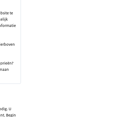
bsite te
elijk
informatie
hierboven
gorieën?
venaan
odig. U
nt. Begin