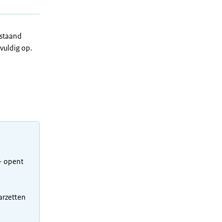
rstaand
gvuldig op.
+ opent
arzetten