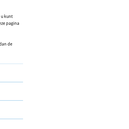
 u kunt
eze pagina
 dan de