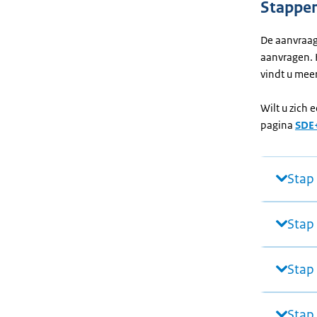
Stappen
De aanvraagr
aanvragen. 
vindt u meer
Wilt u zich
pagina
SDE+
Stap 
Stap 
Stap
Stap