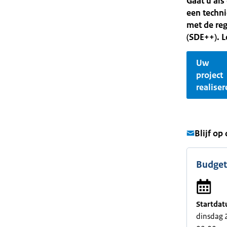
Gaat u al
een techni
met de reg
(SDE++). L
Uw
project
realiser
Blijf op
Budget
Startdat
dinsdag 