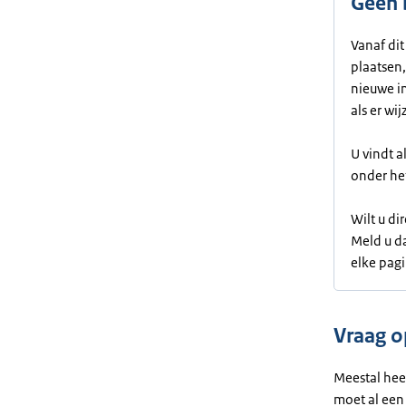
Geen 
Vanaf dit
plaatsen,
nieuwe in
als er wij
U vindt a
onder het
Wilt u di
Meld u d
elke pagi
Vraag o
Meestal heef
moet al een