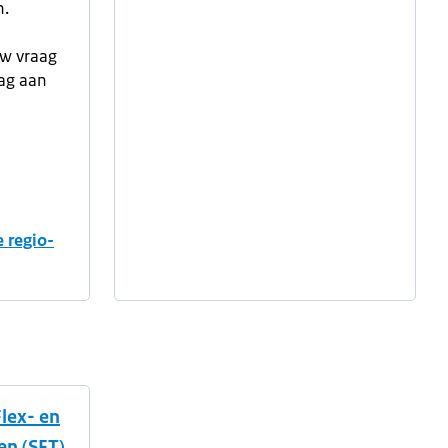
n.
uw vraag
aag aan
 regio-
Flex- en
n (SFT)