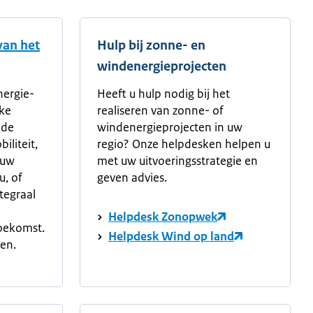
 van het
Hulp bij zonne- en
windenergieprojecten
nergie-
Heeft u hulp nodig bij het
jke
realiseren van zonne- of
 de
windenergieprojecten in uw
liteit,
regio? Onze helpdesken helpen u
 uw
met uw uitvoeringsstrategie en
u, of
geven advies.
ntegraal
Helpdesk Zonopwek
oekomst.
Helpdesk Wind op land
en.