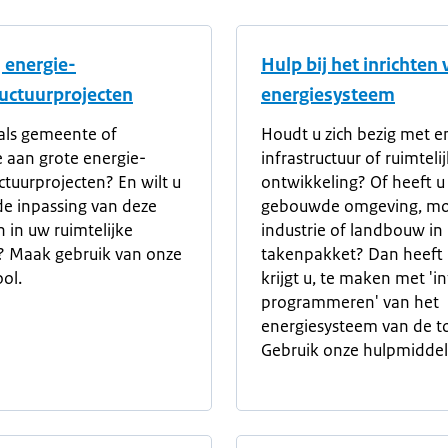
j energie-
Hulp bij het inrichten
ructuurprojecten
energiesysteem
als gemeente of
Houdt u zich bezig met e
e aan grote energie-
infrastructuur of ruimteli
uctuurprojecten? En wilt u
ontwikkeling? Of heeft u
 de inpassing van deze
gebouwde omgeving, mobi
n in uw ruimtelijke
industrie of landbouw in
? Maak gebruik van onze
takenpakket? Dan heeft 
ol.
krijgt u, te maken met 'i
programmeren' van het
energiesysteem van de t
Gebruik onze hulpmiddel