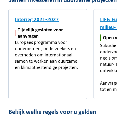
Samen investeren in duurzame projecten
Interreg 2021-2027
LIFE: E
milieu-
Tijdelijk gesloten voor
aanvragen
Open v
Europees programma voor
Subsidie
ondernemers, onderzoekers en
onderzo
overheden om internationaal
ngo's o
samen te werken aan duurzame
natuur- 
en klimaatbestendige projecten.
ontwikke
Aanvrage
tot en 
Bekijk welke regels voor u gelden