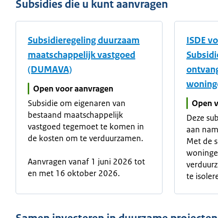
Subsidies die u kunt aanvragen
Subsidieregeling duurzaam
ISDE v
maatschappelijk vastgoed
Subsidi
(DUMAVA)
ontvan
woning
Open voor aanvragen
Subsidie om eigenaren van
Open v
bestaand maatschappelijk
Deze su
vastgoed tegemoet te komen in
aan nam
de kosten om te verduurzamen.
Met de s
woninge
Aanvragen vanaf 1 juni 2026 tot
verduurz
en met 16 oktober 2026.
te isoler