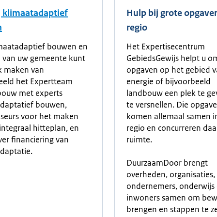
j klimaatadaptief
Hulp bij grote opgave
n
regio
imaatadaptief bouwen en
Het Expertisecentrum
n van uw gemeente kunt
GebiedsGewijs helpt u o
ik maken van
opgaven op het gebied 
eeld het Expertteam
energie of bijvoorbeeld
ouw met experts
landbouw een plek te ge
daptatief bouwen,
te versnellen. Die opgav
iseurs voor het maken
komen allemaal samen i
integraal hitteplan, en
regio en concurreren da
ver financiering van
ruimte.
daptatie.
DuurzaamDoor brengt
overheden, organisaties,
ondernemers, onderwijs
inwoners samen om bew
brengen en stappen te z