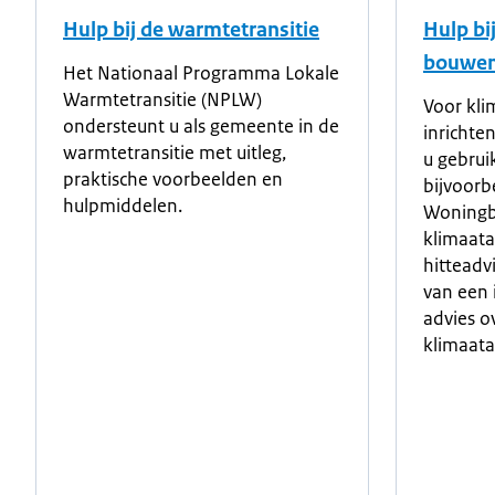
Hulp bij de warmtetransitie
Hulp bi
bouwe
Het Nationaal Programma Lokale
Warmtetransitie (NPLW)
Voor kl
ondersteunt u als gemeente in de
inrichte
warmtetransitie met uitleg,
u gebru
praktische voorbeelden en
bijvoorb
hulpmiddelen.
Woningb
klimaata
hitteadv
van een 
advies o
klimaata