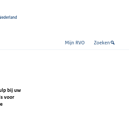
Nederland
Mijn RVO
Zoeken
lp bij uw
ls voor
re