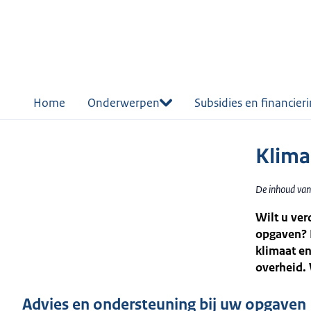
r de
tent
Home
Onderwerpen
Subsidies en financier
Klima
De inhoud van
Wilt u ve
opgaven? B
klimaat en
overheid. 
Advies en ondersteuning bij uw opgaven