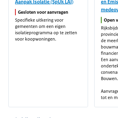
Aanpak Isolatie (SpUk LAI)
en Emi
medeov
Gesloten voor aanvragen
Specifieke uitkering voor
Open v
gemeenten om een eigen
Rijksbij
isolatieprogramma op te zetten
provinc
voor koopwoningen.
de meerk
bouwmac
financie
Een aanv
onderte
convena
Bouwen.
Aanvrage
tot en 