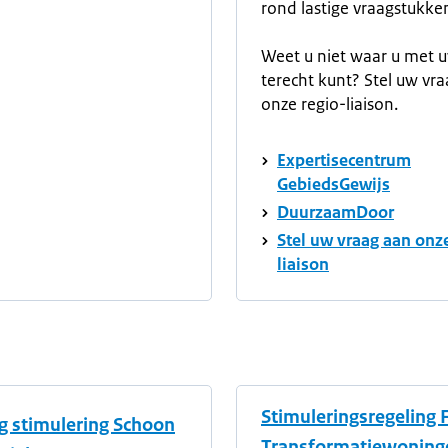
rond lastige vraagstukke
Weet u niet waar u met 
terecht kunt? Stel uw vr
onze regio-liaison.
Expertisecentrum
GebiedsGewijs
DuurzaamDoor
Stel uw vraag aan onze
liaison
Stimuleringsregeling 
g stimulering Schoon
Transformatiewoninge