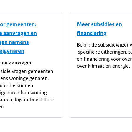
oor gemeenten:
Meer subsidies en
e aanvragen en
financiering
gen namens
Bekijk de subsidiewijzer v
eigenaren
specifieke uitkeringen, s
en financiering voor ov
oor aanvragen
over klimaat en energie.
bsidie vragen gemeenten
ens woningeigenaren.
ubsidie kunnen
igenaren hun woning
amen, bijvoorbeeld door
en.