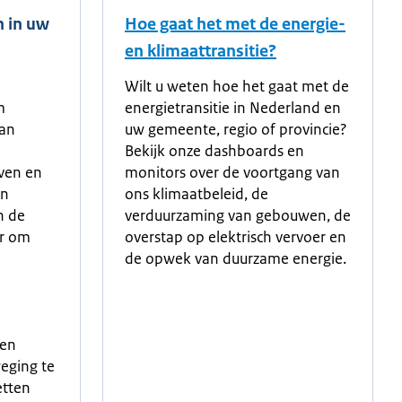
n in uw
Hoe gaat het met de energie-
en klimaattransitie?
Wilt u weten hoe het gaat met de
m
energietransitie in Nederland en
van
uw gemeente, regio of provincie?
Bekijk onze dashboards en
ven en
monitors over de voortgang van
en
ons klimaatbeleid, de
n de
verduurzaming van gebouwen, de
ar om
overstap op elektrisch vervoer en
de opwek van duurzame energie.
 en
eging te
etten