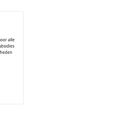
oor alle
ubsidies
erheden