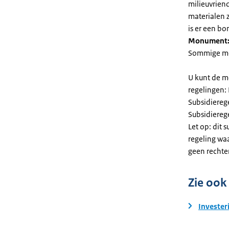
milieuvriend
materialen 
is er een bo
Monument
Sommige mel
U kunt de m
regelingen:
Subsidiereg
Subsidiere
Let op: dit 
regeling wa
geen rechte
Zie ook
Invester