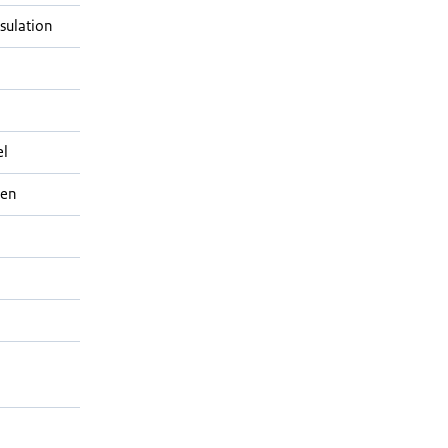
sulation
el
gen