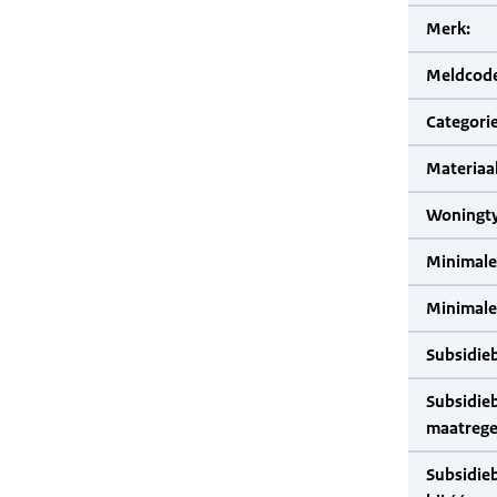
Merk:
Meldcode
Categorie
Materiaal
Woningty
Minimale
Minimale 
Subsidie
Subsidie
maatrege
Subsidie