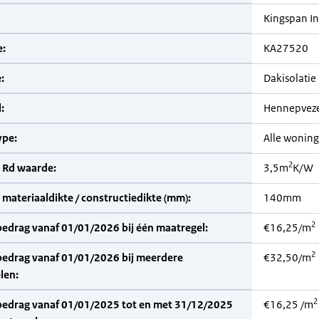
Kingspan In
:
KA27520
:
Dakisolatie
:
Hennepvez
pe:
Alle wonin
2
 Rd waarde:
3,5m
K/W
materiaaldikte / constructiedikte (mm):
140mm
2
bedrag vanaf 01/01/2026 bij één maatregel:
€16,25/m
2
bedrag vanaf 01/01/2026 bij meerdere
€32,50/m
len:
2
bedrag vanaf 01/01/2025 tot en met 31/12/2025
€16,25 /m