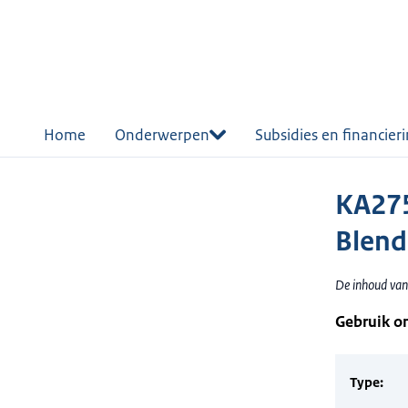
r de
tent
Home
Onderwerpen
Subsidies en financier
KA275
Blend
De inhoud van 
Gebruik o
Type: