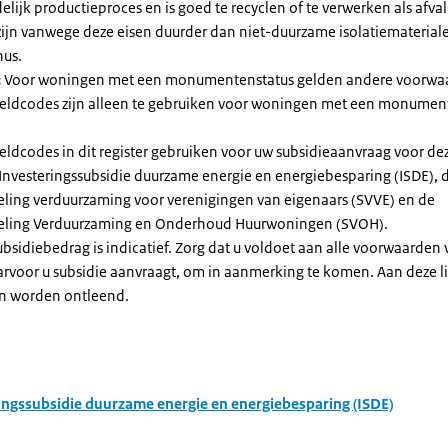
elijk productieproces en is goed te recyclen of te verwerken als afval
zijn vanwege deze eisen duurder dan niet-duurzame isolatiemateria
nus.
:
Voor woningen met een monumentenstatus gelden andere voorwa
dcodes zijn alleen te gebruiken voor woningen met een monument
eldcodes in dit register gebruiken voor uw subsidieaanvraag voor de
 Investeringssubsidie duurzame energie en energiebesparing (ISDE), 
eling verduurzaming voor verenigingen van eigenaars (SVVE) en de
geling Verduurzaming en Onderhoud Huurwoningen (SVOH).
subsidiebedrag is indicatief. Zorg dat u voldoet aan alle voorwaarden
arvoor u subsidie aanvraagt, om in aanmerking te komen. Aan deze l
n worden ontleend.
ingssubsidie duurzame energie en energiebesparing (ISDE)