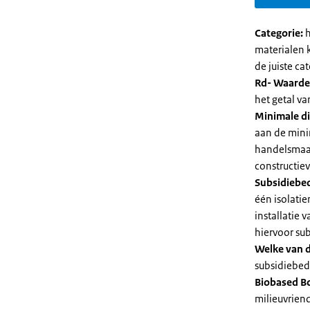
Categorie:
h
materialen 
de juiste cat
Rd- Waarde
het getal v
Minimale di
aan de mini
handelsmaat
constructie
Subsidiebe
één isolatie
installatie
hiervoor su
Welke van d
subsidiebedr
Biobased B
milieuvriend