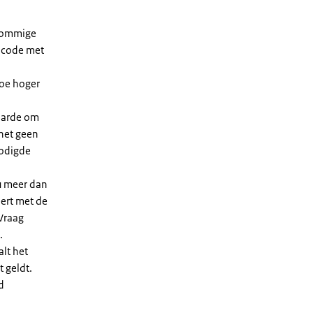
 sommige
dcode met
Hoe hoger
waarde om
 het geen
nodigde
u meer dan
eert met de
Vraag
.
lt het
t geldt.
d