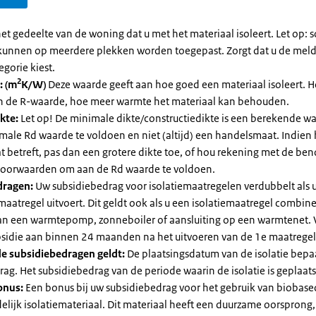
et gedeelte van de woning dat u met het materiaal isoleert. Let op:
kunnen op meerdere plekken worden toegepast. Zorgt dat u de mel
egorie kiest.
2
: (m
K/W)
Deze waarde geeft aan hoe goed een materiaal isoleert. 
an de R-waarde, hoe meer warmte het materiaal kan behouden.
kte:
Let op! De minimale dikte/constructiedikte is een berekende 
male Rd waarde te voldoen en niet (altijd) een handelsmaat. Indien
 betreft, pas dan een grotere dikte toe, of hou rekening met de be
voorwaarden om aan de Rd waarde te voldoen.
dragen:
Uw subsidiebedrag voor isolatiemaatregelen verdubbelt als 
maatregel uitvoert. Dit geldt ook als u een isolatiemaatregel combin
 van een warmtepomp, zonneboiler of aansluiting op een warmtenet. 
bsidie aan binnen 24 maanden na het uitvoeren van de 1e maatregel
e subsidiebedragen geldt:
De plaatsingsdatum van de isolatie bepaa
ag. Het subsidiebedrag van de periode waarin de isolatie is geplaats
onus:
Een bonus bij uw subsidiebedrag voor het gebruik van biobase
elijk isolatiemateriaal. Dit materiaal heeft een duurzame oorsprong,