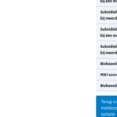
bij één m
Subsidie
bij meer
Subsidie
bij één m
Subsidie
bij meer
Biobased
MKI scor
Biobased
Terug n
meldco
isolatie