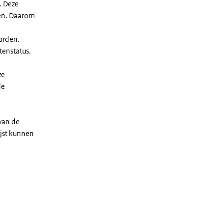
. Deze
len. Daarom
arden.
enstatus.
ze
de
 van de
ijst kunnen