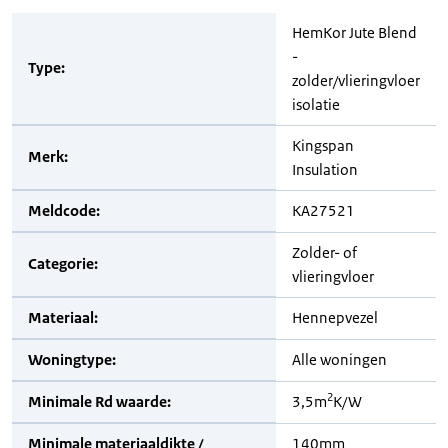
HemKor Jute Blend
-
Type:
zolder/vlieringvloer
isolatie
Kingspan
Merk:
Insulation
Meldcode:
KA27521
Zolder- of
Categorie:
vlieringvloer
Materiaal:
Hennepvezel
Woningtype:
Alle woningen
2
Minimale Rd waarde:
3,5m
K/W
Minimale materiaaldikte /
140mm