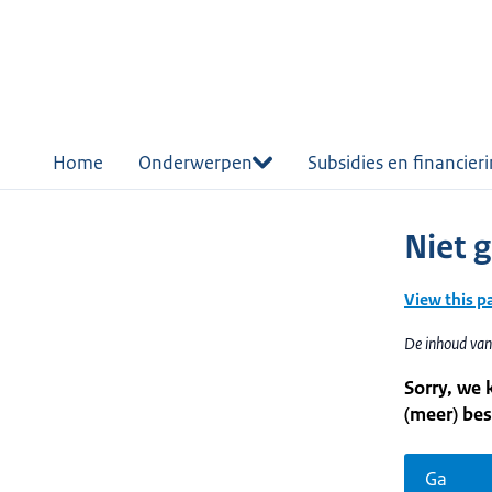
r de
tent
Home
Onderwerpen
Subsidies en financier
Niet 
View this p
De inhoud van 
Sorry, we 
(meer) bes
Ga