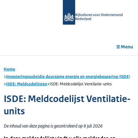
r de
tent
Rijksdienst voor Ondernemend
Nederland
Menu
Home
Investeringssubsidie duurzame energie en energiebesparing (ISDE)
ISDE: Meldcodelijsten
ISDE: Meldcodelijst Ventilatie-units
ISDE: Meldcodelijst Ventilatie-
units
De inhoud van deze pagina is gecontroleerd op 9 juli 2026