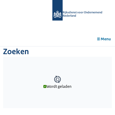
r de
tent
Rijksdienst voor Ondernemend
Nederland
Menu
Zoeken
Wordt geladen
Wordt geladen