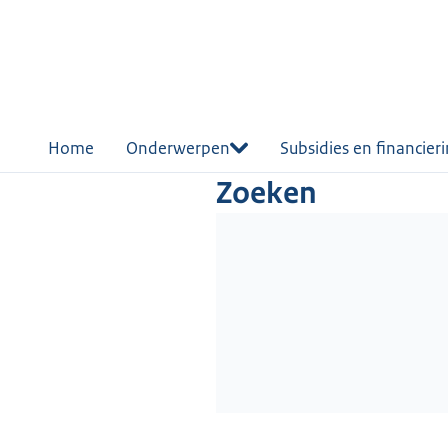
r de
tent
Home
Onderwerpen
Subsidies en financier
Zoeken
Wordt geladen