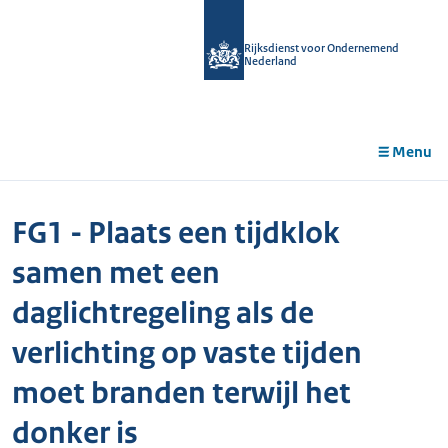
r de
tent
Rijksdienst voor Ondernemend
Nederland
Menu
FG1 - Plaats een tijdklok
samen met een
daglichtregeling als de
verlichting op vaste tijden
moet branden terwijl het
donker is