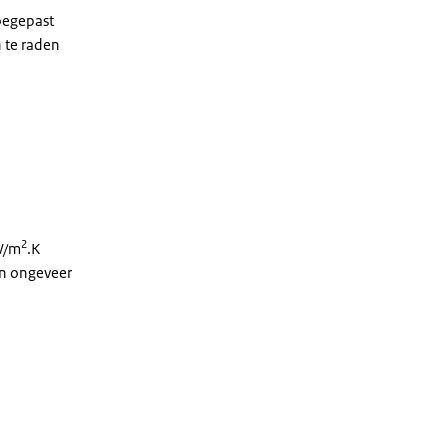
oegepast
 te raden
2
W/m
.K
an ongeveer