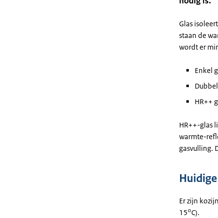
nodig is.
Glas isolee
staan de wa
wordt er mi
Enkel 
Dubbel
HR++ g
HR++-glas li
warmte-refl
gasvulling. 
Huidige 
Er zijn koz
o
15
C).