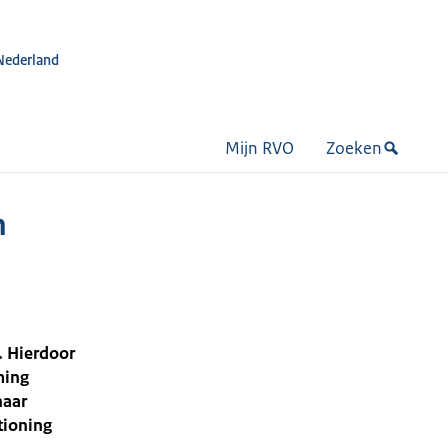
Nederland
Mijn RVO
Zoeken
n
. Hierdoor
ming
naar
tioning