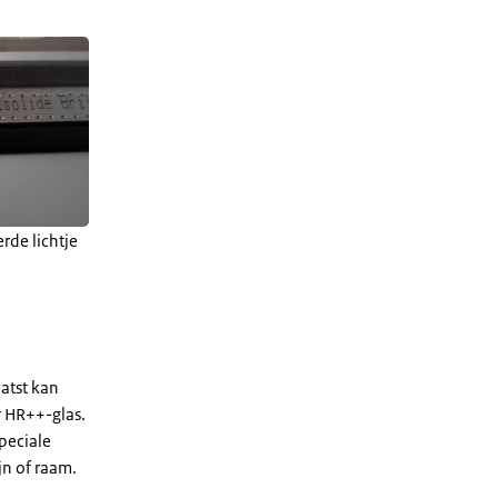
rde lichtje
atst kan
r HR++-glas.
peciale
jn of raam.