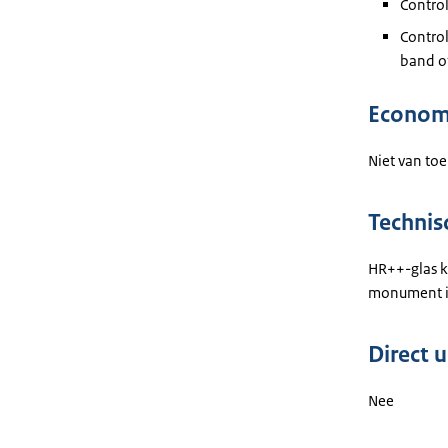
Control
Control
band of
Econom
Niet van toe
Technis
HR++-glas k
monument is
Direct 
Nee