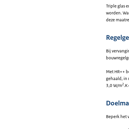
Triple glas
worden. Wan
deze maatreg
Regelge
Bij vervangi
bouwregelg
Met HR++ be
gehaald, in
2
3,0 W/m
.K
Doelmat
Beperk het 