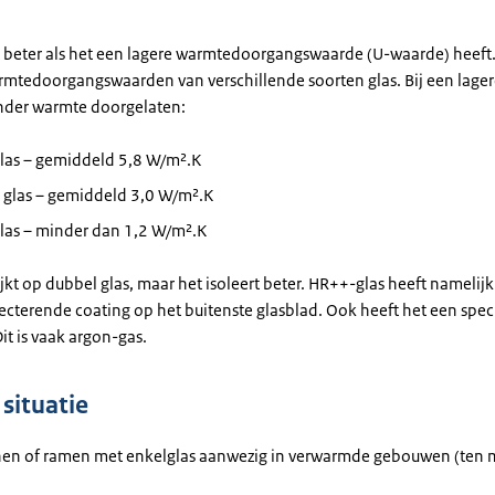
rt beter als het een lagere warmtedoorgangswaarde (U-waarde) heeft
rmtedoorgangswaarden van verschillende soorten glas. Bij een lage
nder warmte doorgelaten:
glas – gemiddeld 5,8 W/m².K
 glas – gemiddeld 3,0 W/m².K
las – minder dan 1,2 W/m².K
jkt op dubbel glas, maar het isoleert beter. HR++-glas heeft namelij
ecterende coating op het buitenste glasblad. Ook heeft het een spec
Dit is vaak argon-gas.
situatie
ijnen of ramen met enkelglas aanwezig in verwarmde gebouwen (ten 