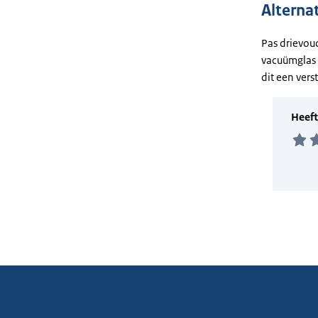
Alterna
Pas drievoud
vacuümglas 
dit een vers