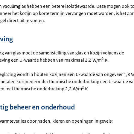
 en vacuümglas hebben een betere isolatiewaarde. Deze mogen ook t
neer het kozijn op korte termijn vervangen moet worden, is het aan
el direct uit te voeren.
ving
ng van glas moet de samenstelling van glas en kozijn volgens de
2
eving een U-waarde hebben van maximaal 2,2 W/m
.K.
glazing wordt in houten kozijnen een U-waarde van ongeveer 1,8 
 metalen kozijnen zonder thermische onderbreking een U-waarde v
2
 en met thermische onderbreking 2,2 W/m
.K.
ig beheer en onderhoud
warmteverlies door naden, kieren en openingen in gevels: