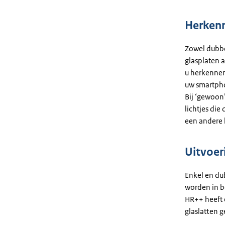
Herken
Zowel dubbe
glasplaten a
u herkennen
uw smartpho
Bij ‘gewoon
lichtjes die
een andere 
Uitvoer
Enkel en du
worden in b
HR++ heeft 
glaslatten g