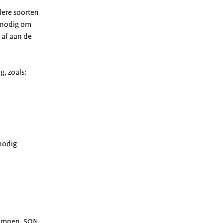
dere soorten
m nodig om
 af aan de
, zoals:
nnodig
lampen, SON,