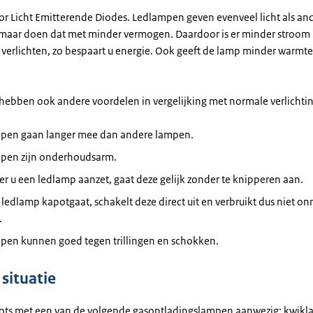
oor Licht Emitterende Diodes. Ledlampen geven evenveel licht als an
, maar doen dat met minder vermogen. Daardoor is er minder stroo
 verlichten, zo bespaart u energie. Ook geeft de lamp minder warmte
ebben ook andere voordelen in vergelijking met normale verlichting
pen gaan langer mee dan andere lampen.
pen zijn onderhoudsarm.
 u een ledlamp aanzet, gaat deze gelijk zonder te knipperen aan.
 ledlamp kapotgaat, schakelt deze direct uit en verbruikt dus niet o
.
pen kunnen goed tegen trillingen en schokken.
situatie
lspots met een van de volgende gasontladingslampen aanwezig: kwik