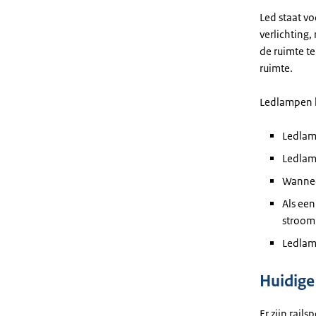
Led staat v
verlichting
de ruimte te
ruimte.
Ledlampen h
Ledlam
Ledlam
Wanneer
Als een
stroom
Ledlam
Huidige 
Er zijn rai