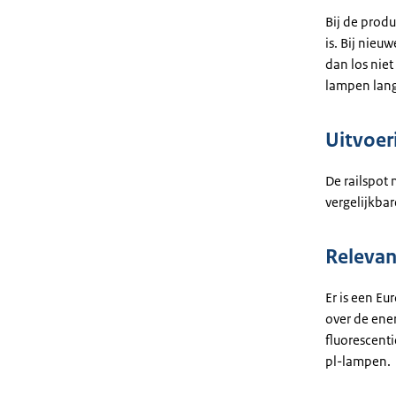
Bij de prod
is. Bij nie
dan los nie
lampen lang
Uitvoer
De railspot 
vergelijkba
Relevan
Er is een Eu
over de ene
fluorescenti
pl-lampen.