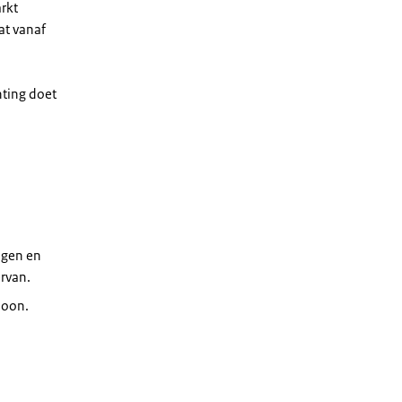
rkt
at vanaf
hting doet
ngen en
ervan.
hoon.