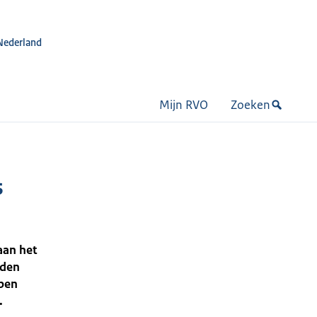
Nederland
Mijn RVO
Zoeken
s
aan het
rden
pen
.