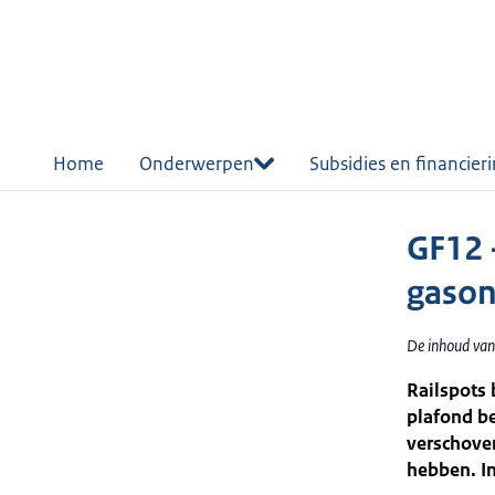
r de
tent
Home
Onderwerpen
Subsidies en financier
GF12 
gason
De inhoud van
Railspots 
plafond be
verschove
hebben. In