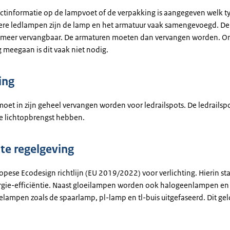
uctinformatie op de lampvoet of de verpakking is aangegeven welk t
uwere ledlampen zijn de lamp en het armatuur vaak samengevoegd. De
t meer vervangbaar. De armaturen moeten dan vervangen worden. 
 meegaan is dit vaak niet nodig.
ing
moet in zijn geheel vervangen worden voor ledrailspots. De ledrails
re lichtopbrengst hebben.
te regelgeving
ropese Ecodesign richtlijn (EU 2019/2022) voor verlichting. Hierin st
rgie-efficiëntie. Naast gloeilampen worden ook halogeenlampen en
elampen zoals de spaarlamp, pl-lamp en tl-buis uitgefaseerd. Dit ge