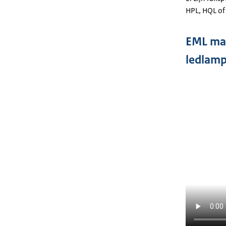
HPL, HQL of
EML maa
ledlamp