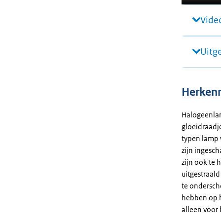
Video
Uitg
Herken
Halogeenla
gloeidraadje
typen lamp 
zijn ingesc
zijn ook te
uitgestraald
te ondersch
hebben op h
alleen voor 