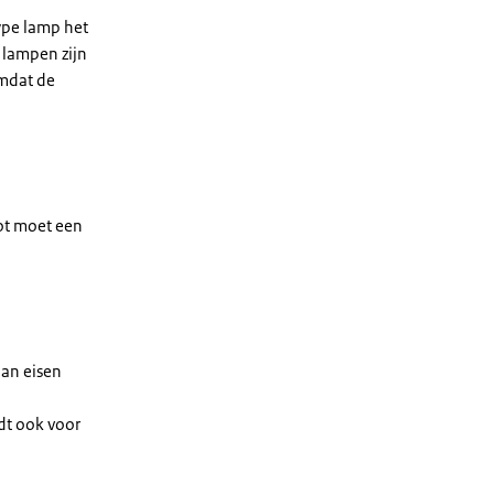
ype lamp het
 lampen zijn
Omdat de
pot moet een
aan eisen
ldt ook voor