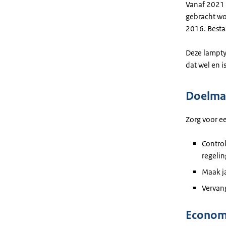
Vanaf 2021 
gebracht wo
2016. Best
Deze lampty
dat wel en i
Doelmat
Zorg voor e
Control
regelin
Maak ja
Vervan
Econom