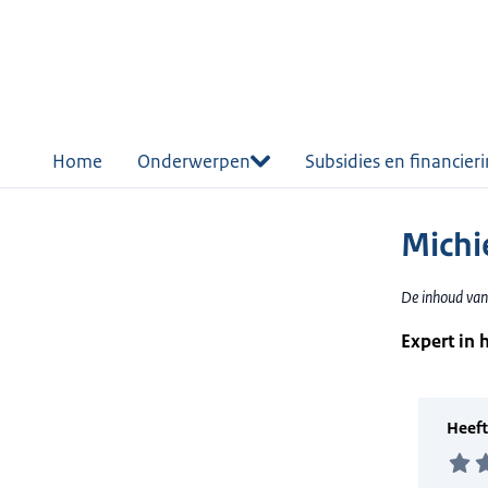
r de
tent
Home
Onderwerpen
Subsidies en financier
Michi
De inhoud van
Expert in