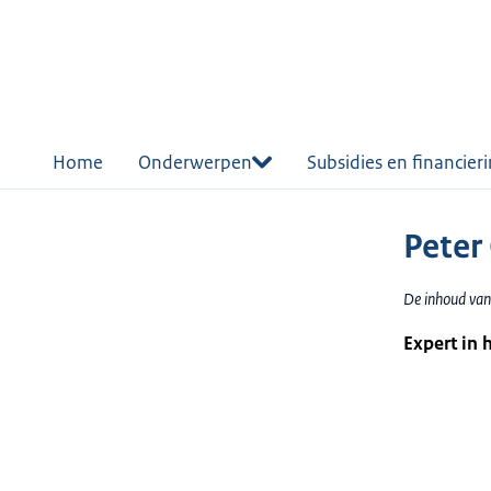
r de
tent
Home
Onderwerpen
Subsidies en financier
Peter
De inhoud van
Expert in