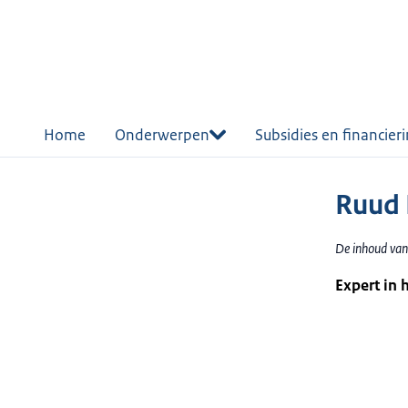
r de
tent
Home
Onderwerpen
Subsidies en financier
Ruud 
De inhoud van
Expert in