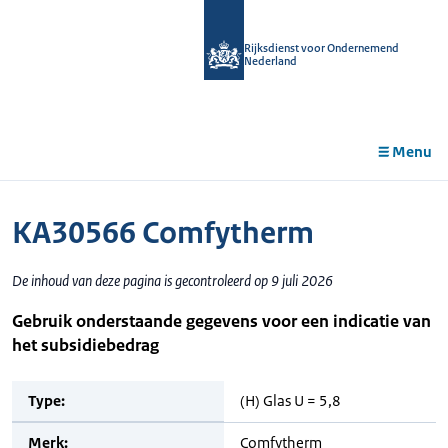
r de
tent
Rijksdienst voor Ondernemend
Nederland
Menu
KA30566 Comfytherm
De inhoud van deze pagina is gecontroleerd op 9 juli 2026
Gebruik onderstaande gegevens voor een indicatie van
het subsidiebedrag
Type:
(H) Glas U = 5,8
Merk:
Comfytherm