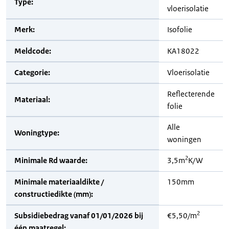
Type:
vloerisolatie
Merk:
Isofolie
Meldcode:
KA18022
Categorie:
Vloerisolatie
Reflecterende
Materiaal:
folie
Alle
Woningtype:
woningen
2
Minimale Rd waarde:
3,5m
K/W
Minimale materiaaldikte /
150mm
constructiedikte (mm):
2
Subsidiebedrag vanaf 01/01/2026 bij
€5,50/m
één maatregel: