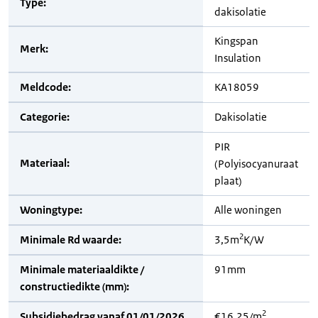
Type:
dakisolatie
Kingspan
Merk:
Insulation
Meldcode:
KA18059
Categorie:
Dakisolatie
PIR
Materiaal:
(Polyisocyanuraat
plaat)
Woningtype:
Alle woningen
2
Minimale Rd waarde:
3,5m
K/W
Minimale materiaaldikte /
91mm
constructiedikte (mm):
2
Subsidiebedrag vanaf 01/01/2026
€16,25/m