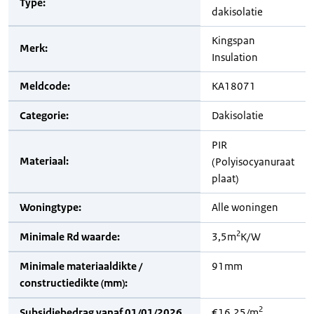
Type:
dakisolatie
Kingspan
Merk:
Insulation
Meldcode:
KA18071
Categorie:
Dakisolatie
PIR
Materiaal:
(Polyisocyanuraat
plaat)
Woningtype:
Alle woningen
2
Minimale Rd waarde:
3,5m
K/W
Minimale materiaaldikte /
91mm
constructiedikte (mm):
2
Subsidiebedrag vanaf 01/01/2026
€16,25/m