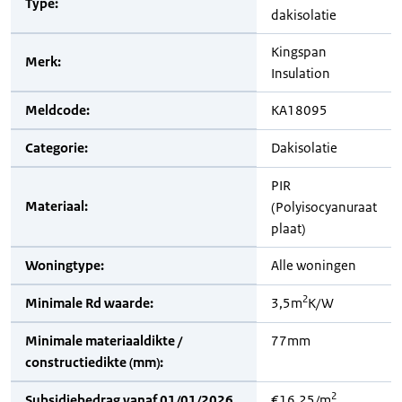
Type:
dakisolatie
Kingspan
Merk:
Insulation
Meldcode:
KA18095
Categorie:
Dakisolatie
PIR
Materiaal:
(Polyisocyanuraat
plaat)
Woningtype:
Alle woningen
2
Minimale Rd waarde:
3,5m
K/W
Minimale materiaaldikte /
77mm
constructiedikte (mm):
2
Subsidiebedrag vanaf 01/01/2026
€16,25/m