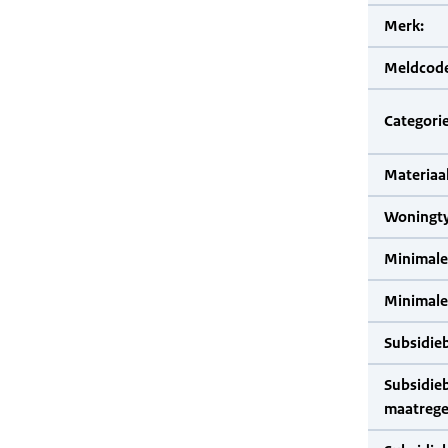
Merk:
Meldcode
Categorie
Materiaal
Woningty
Minimale
Minimale 
Subsidie
Subsidie
maatrege