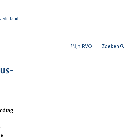
Nederland
Mijn RVO
Zoeken
us-
bedrag
s-
ie