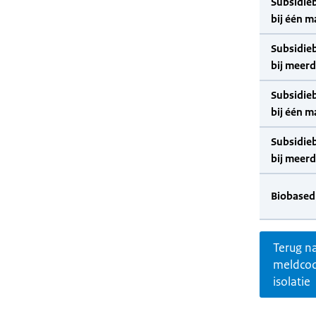
Subsidie
bij één m
Subsidie
bij meer
Subsidie
bij één m
Subsidie
bij meer
Biobased
Terug n
meldco
isolatie