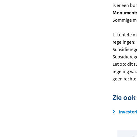
is er een bo
Monument
Sommige mel
U kunt de m
regelingen:
Subsidiereg
Subsidiere
Let op: dit 
regeling wa
geen rechte
Zie ook
Invester