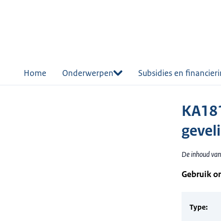
r de
tent
Home
Onderwerpen
Subsidies en financier
KA181
geveli
De inhoud van 
Gebruik o
Type: