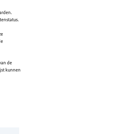
arden.
enstatus.
ze
de
 van de
ijst kunnen