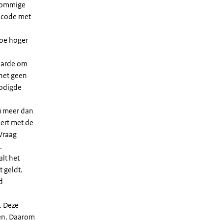
 sommige
dcode met
Hoe hoger
waarde om
 het geen
nodigde
u meer dan
eert met de
Vraag
.
lt het
t geldt.
d
. Deze
len. Daarom