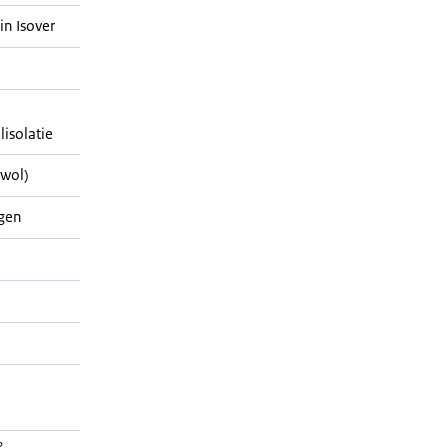
in Isover
isolatie
wol)
ngen
2