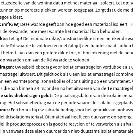
et gedeelte van de woning dat u met het materiaal isoleert. Let op:
kunnen op meerdere plekken worden toegepast. Zorgt dat u de mel
egorie kiest.
2
: (m
K/W)
Deze waarde geeft aan hoe goed een materiaal isoleert. 
an de R-waarde, hoe meer warmte het materiaal kan behouden.
kte:
Let op! De minimale dikte/constructiedikte is een berekende 
male Rd waarde te voldoen en niet (altijd) een handelsmaat. Indien
 betreft, pas dan een grotere dikte toe, of hou rekening met de be
voorwaarden om aan de Rd waarde te voldoen.
dragen:
Uw subsidiebedrag voor isolatiemaatregelen verdubbelt als 
maatregel uitvoert. Dit geldt ook als u een isolatiemaatregel combin
 van een warmtepomp, zonneboiler of aansluiting op een warmtenet. 
bsidie aan binnen 24 maanden na het uitvoeren van de 1e maatregel
e subsidiebedragen geldt:
De plaatsingsdatum van de isolatie bepaa
ag. Het subsidiebedrag van de periode waarin de isolatie is geplaats
onus:
Een bonus bij uw subsidiebedrag voor het gebruik van biobase
elijk isolatiemateriaal. Dit materiaal heeft een duurzame oorsprong,
elijk productieproces en is goed te recyclen of te verwerken als afval
zijn vanwege deze eisen duurder dan niet-duurzame isolatiemateria