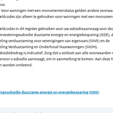
nus.
:
Voor woningen met een monumentenstatus gelden andere voorwa
dcodes zijn alleen te gebruiken voor woningen met een monument
eldcodes in dit register gebruiken voor uw subsidieaanvraag voor de
 Investeringssubsidie duurzame energie en energiebesparing (ISDE), 
eling verduurzaming voor verenigingen van eigenaars (SVVE) en de
geling Verduurzaming en Onderhoud Huurwoningen (SVOH).
subsidiebedrag is indicatief. Zorg dat u voldoet aan alle voorwaarden
arvoor u subsidie aanvraagt, om in aanmerking te komen. Aan deze l
n worden ontleend.
ingssubsidie duurzame energie en energiebesparing (ISDE)