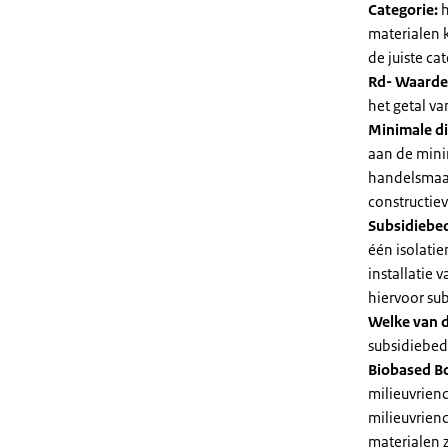
Categorie:
h
materialen 
de juiste cat
Rd- Waarde
het getal v
Minimale di
aan de mini
handelsmaat
constructie
Subsidiebe
één isolatie
installatie
hiervoor su
Welke van d
subsidiebedr
Biobased B
milieuvriend
milieuvriend
materialen 