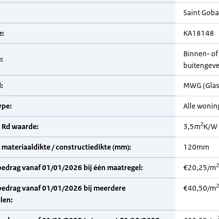
Saint Goba
:
KA18148
Binnen- of
:
buitengevel
:
MWG (Glas
pe:
Alle woni
2
 Rd waarde:
3,5m
K/W
materiaaldikte / constructiedikte (mm):
120mm
2
bedrag vanaf 01/01/2026 bij één maatregel:
€20,25/m
2
bedrag vanaf 01/01/2026 bij meerdere
€40,50/m
len: