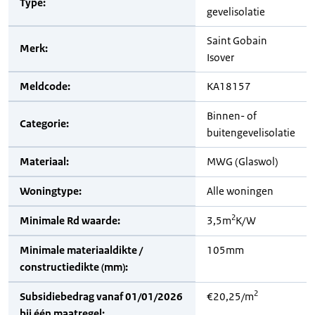
Type:
gevelisolatie
Saint Gobain
Merk:
Isover
Meldcode:
KA18157
Binnen- of
Categorie:
buitengevelisolatie
Materiaal:
MWG (Glaswol)
Woningtype:
Alle woningen
2
Minimale Rd waarde:
3,5m
K/W
Minimale materiaaldikte /
105mm
constructiedikte (mm):
2
Subsidiebedrag vanaf 01/01/2026
€20,25/m
bij één maatregel: