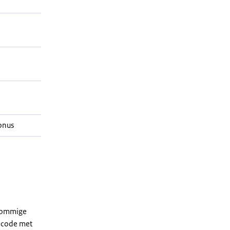
onus
 sommige
dcode met