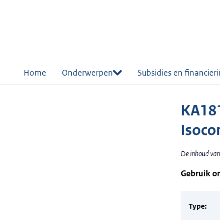
r de
tent
Home
Onderwerpen
Subsidies en financier
KA181
Isoco
De inhoud van 
Gebruik o
Type: