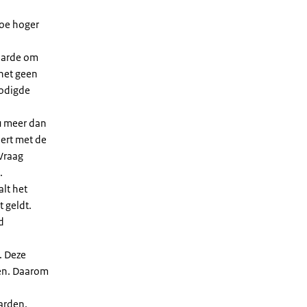
Hoe hoger
waarde om
 het geen
nodigde
u meer dan
eert met de
Vraag
.
lt het
t geldt.
d
. Deze
len. Daarom
arden.