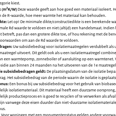
egorie kiest.
2
: (m
K/W)
Deze waarde geeft aan hoe goed een materiaal isoleert. 
an de R-waarde, hoe meer warmte het materiaal kan behouden.
kte:
Let op! De minimale dikte/constructiedikte is een berekende 
male Rd waarde te voldoen en niet (altijd) een handelsmaat. Indien
 betreft, pas dan een grotere dikte toe, of hou rekening met de be
voorwaarden om aan de Rd waarde te voldoen.
dragen:
Uw subsidiebedrag voor isolatiemaatregelen verdubbelt als 
maatregel uitvoert. Dit geldt ook als u een isolatiemaatregel combin
 van een warmtepomp, zonneboiler of aansluiting op een warmtenet. 
bsidie aan binnen 24 maanden na het uitvoeren van de 1e maatregel
e subsidiebedragen geldt:
De plaatsingsdatum van de isolatie bepaa
ag. Het subsidiebedrag van de periode waarin de isolatie is geplaats
onus:
Een bonus bij uw subsidiebedrag voor het gebruik van biobase
elijk isolatiemateriaal. Dit materiaal heeft een duurzame oorsprong,
elijk productieproces en is goed te recyclen of te verwerken als afval
zijn vanwege deze eisen duurder dan niet-duurzame isolatiemateria
nus.
:
Voor woningen met een monumentenstatus gelden andere voorwa