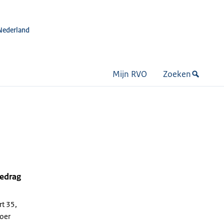
Nederland
Mijn RVO
Zoeken
bedrag
t 35,
loer