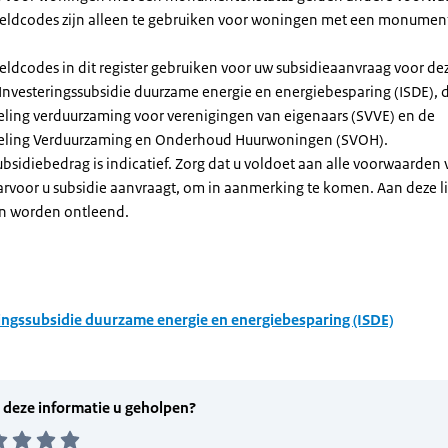
dcodes zijn alleen te gebruiken voor woningen met een monument
eldcodes in dit register gebruiken voor uw subsidieaanvraag voor de
 Investeringssubsidie duurzame energie en energiebesparing (ISDE), 
eling verduurzaming voor verenigingen van eigenaars (SVVE) en de
geling Verduurzaming en Onderhoud Huurwoningen (SVOH).
subsidiebedrag is indicatief. Zorg dat u voldoet aan alle voorwaarden
arvoor u subsidie aanvraagt, om in aanmerking te komen. Aan deze l
n worden ontleend.
ingssubsidie duurzame energie en energiebesparing (ISDE)