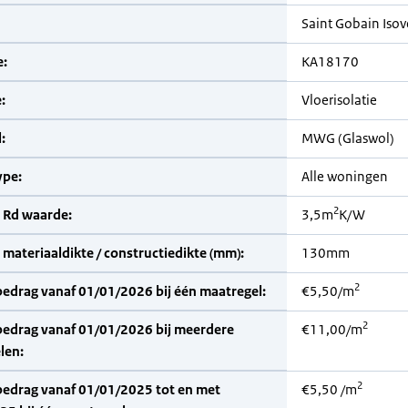
Saint Gobain Isov
:
KA18170
:
Vloerisolatie
:
MWG (Glaswol)
pe:
Alle woningen
2
 Rd waarde:
3,5m
K/W
materiaaldikte / constructiedikte (mm):
130mm
2
bedrag vanaf 01/01/2026 bij één maatregel:
€5,50/m
2
bedrag vanaf 01/01/2026 bij meerdere
€11,00/m
len:
2
bedrag vanaf 01/01/2025 tot en met
€5,50 /m