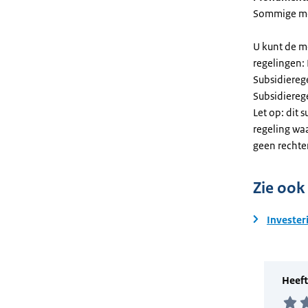
Sommige mel
U kunt de m
regelingen:
Subsidiereg
Subsidiere
Let op: dit 
regeling wa
geen rechte
Zie ook
Invester