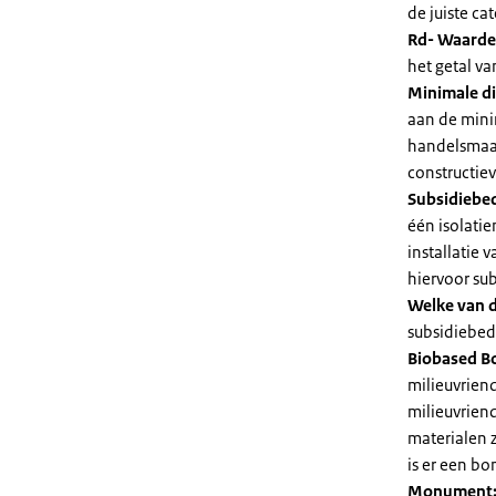
de juiste cat
Rd- Waarde
het getal v
Minimale di
aan de mini
handelsmaat
constructie
Subsidiebe
één isolatie
installatie
hiervoor su
Welke van d
subsidiebedr
Biobased B
milieuvriend
milieuvriend
materialen 
is er een bo
Monument