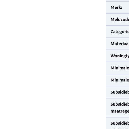
Merk:
Meldcode
Categorie
Materiaal
Woningty
Minimale
Minimale 
Subsidie
Subsidie
maatrege
Subsidie