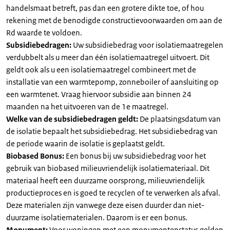
handelsmaat betreft, pas dan een grotere dikte toe, of hou
rekening met de benodigde constructievoorwaarden om aan de
Rd waarde te voldoen.
Subsidiebedragen:
Uw subsidiebedrag voor isolatiemaatregelen
verdubbelt als u meer dan één isolatiemaatregel uitvoert. Dit
geldt ook als u een isolatiemaatregel combineert met de
installatie van een warmtepomp, zonneboiler of aansluiting op
een warmtenet. Vraag hiervoor subsidie aan binnen 24
maanden na het uitvoeren van de 1e maatregel.
Welke van de subsidiebedragen geldt:
De plaatsingsdatum van
de isolatie bepaalt het subsidiebedrag. Het subsidiebedrag van
de periode waarin de isolatie is geplaatst geldt.
Biobased Bonus:
Een bonus bij uw subsidiebedrag voor het
gebruik van biobased milieuvriendelijk isolatiemateriaal. Dit
materiaal heeft een duurzame oorsprong, milieuvriendelijk
productieproces en is goed te recyclen of te verwerken als afval.
Deze materialen zijn vanwege deze eisen duurder dan niet-
duurzame isolatiematerialen. Daarom is er een bonus.
Monument:
Voor woningen met een monumentenstatus gelden