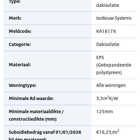
Type:
dakisolatie
Merk:
IsoBouw Systems
Meldcode:
KA18174
Categorie:
Dakisolatie
EPS
Materiaal:
(Geëxpandeerde
polystyreen)
Woningtype:
Alle woningen
2
Minimale Rd waarde:
3,5m
K/W
Minimale materiaaldikte /
125mm
constructiedikte (mm):
2
Subsidiebedrag vanaf 01/01/2026
€16,25/m
bij één maatregel: