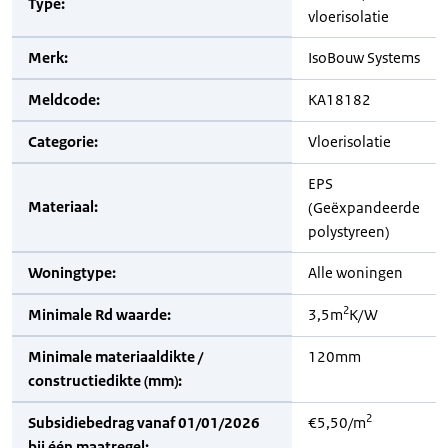
Type:
vloerisolatie
Merk:
IsoBouw Systems
Meldcode:
KA18182
Categorie:
Vloerisolatie
EPS
Materiaal:
(Geëxpandeerde
polystyreen)
Woningtype:
Alle woningen
2
Minimale Rd waarde:
3,5m
K/W
Minimale materiaaldikte /
120mm
constructiedikte (mm):
2
Subsidiebedrag vanaf 01/01/2026
€5,50/m
bij één maatregel: