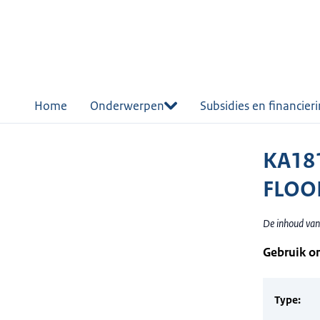
r de
tent
Home
Onderwerpen
Subsidies en financier
KA181
FLOOR
De inhoud van 
Gebruik o
Type: