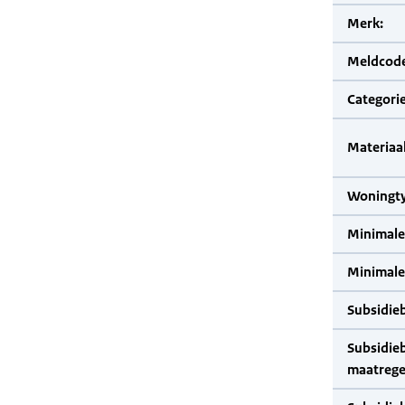
Merk:
Meldcode
Categorie
Materiaal
Woningty
Minimale
Minimale 
Subsidie
Subsidie
maatrege