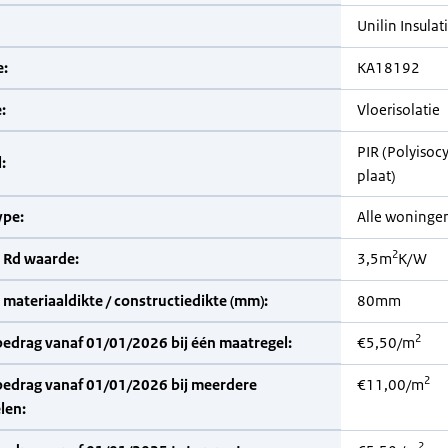
Unilin Insulat
:
KA18192
:
Vloerisolatie
PIR (Polyisoc
:
plaat)
pe:
Alle woninge
2
 Rd waarde:
3,5m
K/W
materiaaldikte / constructiedikte (mm):
80mm
2
bedrag vanaf 01/01/2026 bij één maatregel:
€5,50/m
2
bedrag vanaf 01/01/2026 bij meerdere
€11,00/m
len:
2