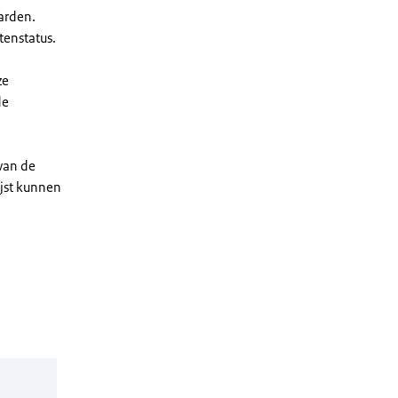
arden.
enstatus.
ze
de
 van de
ijst kunnen