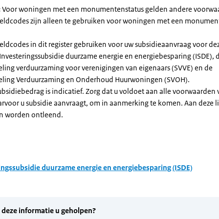
:
Voor woningen met een monumentenstatus gelden andere voorwa
dcodes zijn alleen te gebruiken voor woningen met een monument
eldcodes in dit register gebruiken voor uw subsidieaanvraag voor de
 Investeringssubsidie duurzame energie en energiebesparing (ISDE), 
eling verduurzaming voor verenigingen van eigenaars (SVVE) en de
geling Verduurzaming en Onderhoud Huurwoningen (SVOH).
subsidiebedrag is indicatief. Zorg dat u voldoet aan alle voorwaarden
arvoor u subsidie aanvraagt, om in aanmerking te komen. Aan deze l
n worden ontleend.
ingssubsidie duurzame energie en energiebesparing (ISDE)