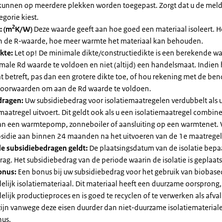
kunnen op meerdere plekken worden toegepast. Zorgt dat u de mel
egorie kiest.
2
: (m
K/W)
Deze waarde geeft aan hoe goed een materiaal isoleert. 
an de R-waarde, hoe meer warmte het materiaal kan behouden.
kte:
Let op! De minimale dikte/constructiedikte is een berekende 
male Rd waarde te voldoen en niet (altijd) een handelsmaat. Indien
 betreft, pas dan een grotere dikte toe, of hou rekening met de be
voorwaarden om aan de Rd waarde te voldoen.
dragen:
Uw subsidiebedrag voor isolatiemaatregelen verdubbelt als 
maatregel uitvoert. Dit geldt ook als u een isolatiemaatregel combin
 van een warmtepomp, zonneboiler of aansluiting op een warmtenet. 
bsidie aan binnen 24 maanden na het uitvoeren van de 1e maatregel
e subsidiebedragen geldt:
De plaatsingsdatum van de isolatie bepaa
ag. Het subsidiebedrag van de periode waarin de isolatie is geplaats
onus:
Een bonus bij uw subsidiebedrag voor het gebruik van biobase
elijk isolatiemateriaal. Dit materiaal heeft een duurzame oorsprong,
elijk productieproces en is goed te recyclen of te verwerken als afval
zijn vanwege deze eisen duurder dan niet-duurzame isolatiemateria
nus.