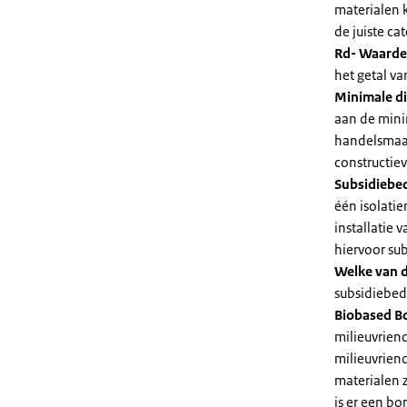
materialen 
de juiste cat
Rd- Waarde
het getal v
Minimale di
aan de mini
handelsmaat
constructie
Subsidiebe
één isolatie
installatie
hiervoor su
Welke van d
subsidiebedr
Biobased B
milieuvriend
milieuvriend
materialen 
is er een bo