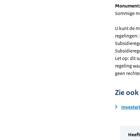
Monument
Sommige mel
U kunt de m
regelingen:
Subsidiereg
Subsidiere
Let op: dit 
regeling wa
geen rechte
Zie ook
Invester